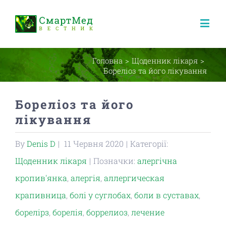
Головна
>
Щоденник лікаря
>
Бореліоз та його лікування
Бореліоз та його
лікування
By
Denis D
|
11 Червня 2020
|
Категорії:
Щоденник лікаря
|
Позначки:
алергічна
кропив'янка
,
алергія
,
аллергическая
крапивница
,
болі у суглобах
,
боли в суставах
,
борелірз
,
борелія
,
боррелиоз
,
лечение