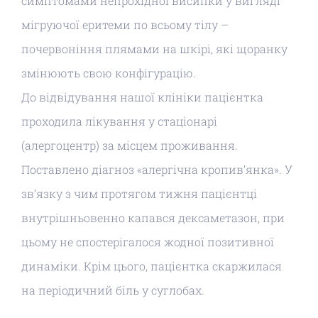
симптомами непрохідної висипки у вигляді
мігруючої еритеми по всьому тілу –
почервоніння плямами на шкірі, які щоранку
змінюють свою конфігурацію.
До відвідування нашої клініки пацієнтка
проходила лікування у стаціонарі
(алергоцентр) за місцем проживання.
Поставлено діагноз «алергічна кропив’янка».
У
зв’язку з чим протягом тижня пацієнтці
внутрішньовенно капався дексаметазон, при
цьому не спостерігалося жодної позитивної
динаміки.
Крім цього, пацієнтка скаржилася
на періодичний біль у суглобах.