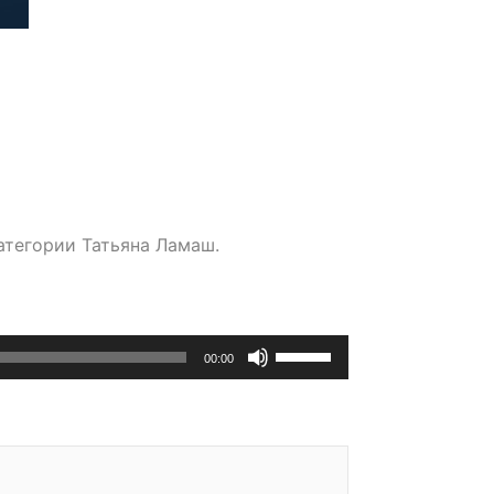
атегории Татьяна Ламаш.
Используйте
00:00
клавиши
вверх/
вниз,
чтобы