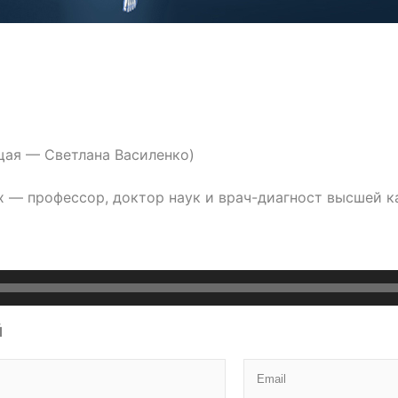
ая — Светлана Василенко)
— профессор, доктор наук и врач-диагност высшей к
й