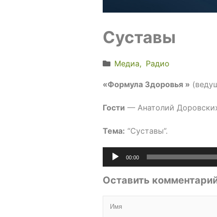
Суставы
Медиа
Радио
«Формула Здоровья »
(ведущ
Гости
— Анатолий Доровских 
Тема:
“Суставы”.
Аудиоплеер
00:00
Оставить комментари