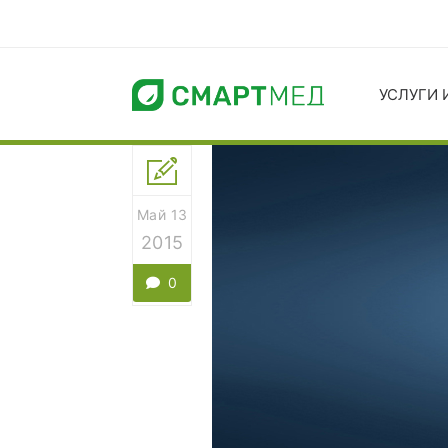
УСЛУГИ 
Май 13
2015
0