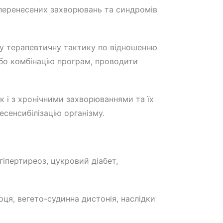
я перенесених захворювань та синдромів
у терапевтичну тактику по відношенню
або комбінацію програм, проводити
к і з хронічними захворюваннями та їх
сенсибілізацію організму.
іпертиреоз, цукровий діабет,
рця, вегето-судинна дистонія, наслідки