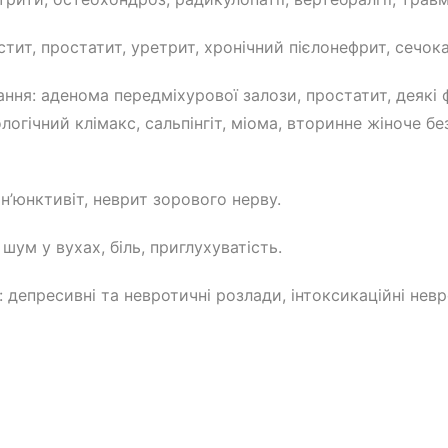
тит, простатит, уретрит, хронічний пієлонефрит, сечок
ання: аденома передміхурової залози, простатит, деякі
огічний клімакс, сальпінгіт, міома, вторинне жіноче бе
н’юнктивіт, неврит зорового нерву.
шум у вухах, біль, приглухуватість.
: депресивні та невротичні розлади, інтоксикаційні нев