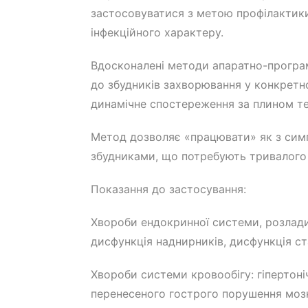
застосовуватися з метою профілактики 
інфекційного характеру.
Вдосконалені методи апаратно-програ
до збудників захворювання у конкретно
динамічне спостереження за плином те
Метод дозволяє «працювати» як з симпт
збудниками, що потребують тривалого к
Показання до застосування:
Хвороби ендокринної системи, розлади 
дисфункція наднирників, дисфункція ст
Хвороби системи кровообігу: гіпертоніч
перенесеного гострого порушення мозк