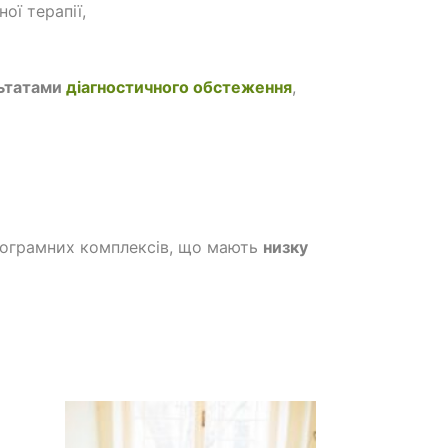
ої терапії,
льтатами
діагностичного обстеження
,
рограмних комплексів, що мають
низку