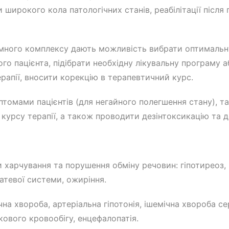
широкого кола патологічних станів, реабілітації післ
много комплексу дають можливість вибрати оптимальн
го пацієнта, підібрати необхідну лікувальну програму 
рапії, вносити корекцію в терапевтичний курс.
омами пацієнтів (для негайного полегшення стану), та
урсу терапії, а також проводити дезінтоксикацію та де
харчування та порушення обміну речовин: гіпотиреоз, г
атевої системи, ожиріння.
на хвороба, артеріальна гіпотонія, ішемічна хвороба се
ового кровообігу, енцефалопатія.