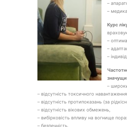
– апарат
– медика
Курс лік
врахову
– оптима
– адапта
– індиві
Частотн
значущи
– широк
– відсутність токсичного навантаження 
– відсутність протипоказань (за рідкіс
– відсутність вікових обмежень,
– вибірковість впливу на вогнище пора
– безпечність,