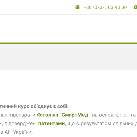
+38 (073) 503 40 30
ичний курс об’єднує в собі:
льні препарати
Фітолінії “СмартМед”
на основі фіто- та 
, підтверджені
патентами
, що є результатом спільних
ів АН України,