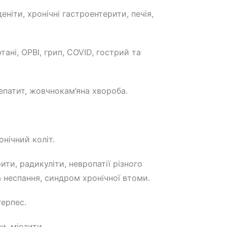
ніти, хронічні гастроентерити, печія,
тані, ОРВІ, грип, СOVID, гострий та
епатит, жовчнокам’яна хвороба.
нічний коліт.
ти, радикуліти, невропатії різного
а неспання, синдром хронічної втоми.
герпес.
и, міозити.