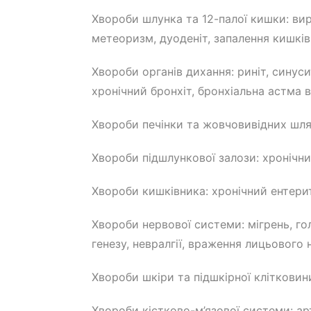
Хвороби шлунка та 12-палої кишки: вира
метеоризм, дуоденіт, запалення кишківн
Хвороби органів дихання: риніт, синусит
хронічний бронхіт, бронхіальна астма в 
Хвороби печінки та жовчовивідних шлях
Хвороби підшлункової залози: хронічний
Хвороби кишківника: хронічний ентерит
Хвороби нервової системи: мігрень, го
генезу, невралгії, враження лицьового
Хвороби шкіри та підшкірної клітковини
Хвороби кістково-м’язової системи: арт