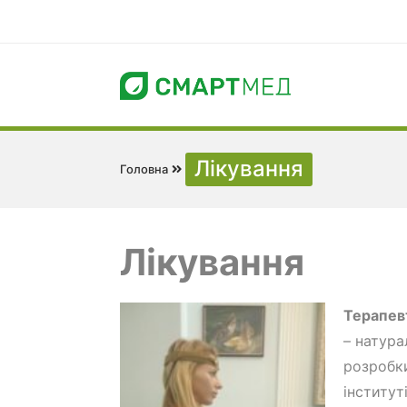
Лікування
Головна
Лікування
Терапевт
– натура
розробки
інститут