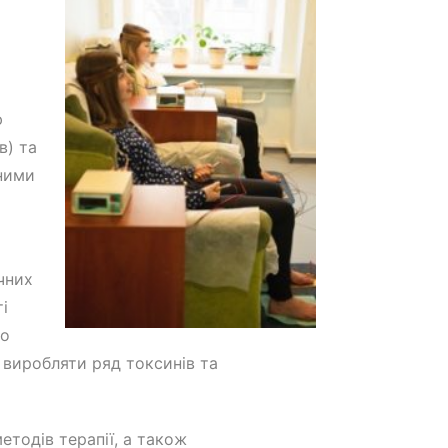
ю
в) та
чними
чних
і
що
 виробляти ряд токсинів та
етодів терапії, а також