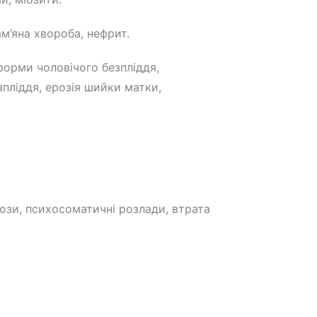
ам’яна хвороба, нефрит.
 форми чоловічого безпліддя,
зпліддя, ерозія шийки матки,
рози, психосоматичні розлади, втрата