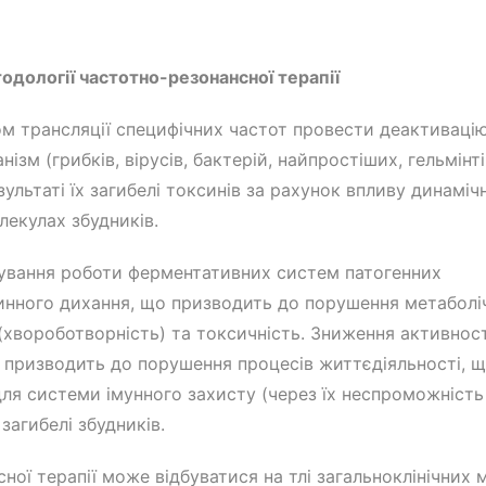
одології частотно-резонансної терапії
ом трансляції специфічних частот провести деактиваці
нізм (грибків, вірусів, бактерій, найпростіших, гельмінті
ультаті їх загибелі токсинів за рахунок впливу динамі
лекулах збудників.
кування роботи ферментативних систем патогенних
ітинного дихання, що призводить до порушення метаболі
 (хвороботворність) та токсичність. Зниження активност
х призводить до порушення процесів життєдіяльності, 
ля системи імунного захисту (через їх неспроможність
загибелі збудників.
ої терапії може відбуватися на тлі загальноклінічних м