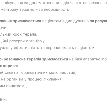
не лікування за допомогою приладів частотно-резонансн
ментозну терапію – за необхідності.
ування призначається
пацієнтам індивідуально
за резу
ючи:
льний крок терапії,
ційні резерви організму,
дуальну ефективність та переносимість пацієнтом.
о-резонансна терапія здійснюється
на базі апаратно-п
х переваг:
ий спектр терапевтичних можливостей,
на організм у процесі лікування,
ним винятком),
зки,