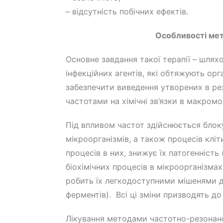
– відсутність побічних ефектів.
Особливості мет
Основне завдання такої терапії – шлях
інфекційних агентів, які обтяжують орга
забезпечити виведення утворених в рез
частотами на хімічні зв’язки в макромо
Під впливом частот здійснюється бло
мікроорганізмів, а також процесів кл
процесів в них, знижує їх патогенність
біохімічних процесів в мікроорганізма
робить їх легкодоступними мішенями д
ферментів). Всі ці зміни призводять до 
Лікування методами частотно-резонансн