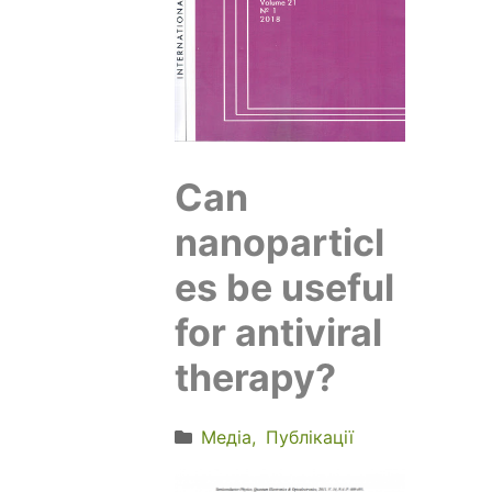
Can
nanoparticl
es be useful
for antiviral
therapy?
Медіа
Публікації