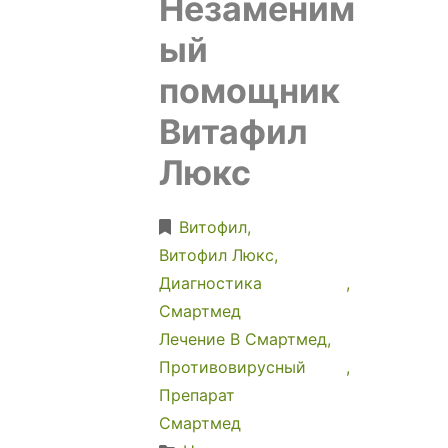
Незаменим
ый
помощник
Витафил
Люкс
Витофил
Витофил Люкс
Диагностика
Смартмед
Лечение В Смартмед
Противовирусный
Препарат
Смартмед