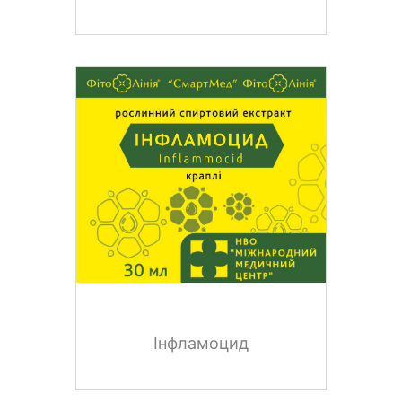
Інфламоцид