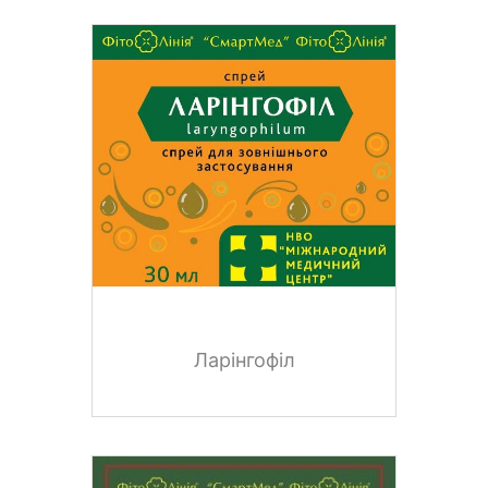
Ларінгофіл