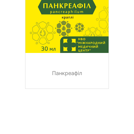
Панкреафіл