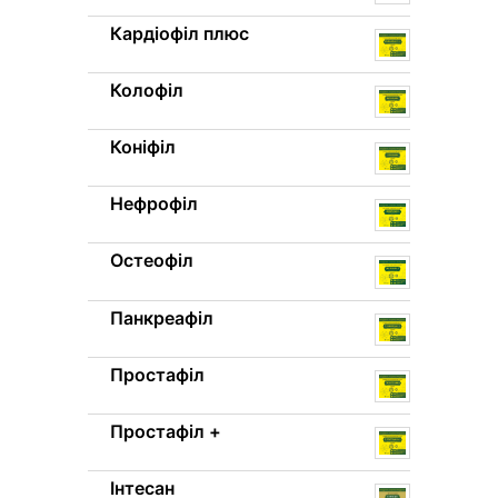
Кардіофіл плюс
Колофіл
Коніфіл
Нефрофіл
Остеофіл
Панкреафіл
Простафіл
Простафіл +
Інтесан