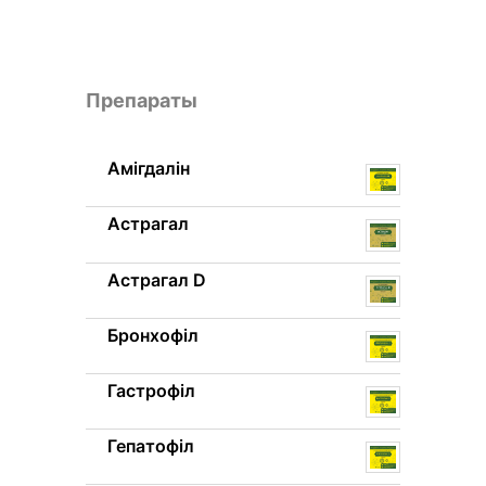
Препараты
Амігдалін
Астрагал
Астрагал D
Бронхофіл
Гастрофіл
Гепатофіл