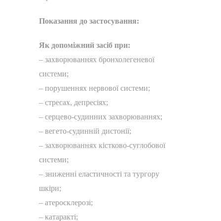
Показання до застосування:
Як допоміжний засіб при:
– захворюваннях бронхолегеневої
системи;
– порушеннях нервової системи;
– стресах, депресіях;
– серцево-судинних захворюваннях;
– вегето-судинній дистонії;
– захворюваннях кістково-суглобової
системи;
– зниженні еластичності та тургору
шкіри;
– атеросклерозі;
– катаракті;