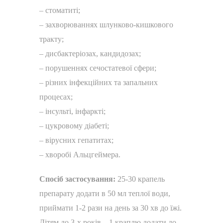
– стоматиті;
– захворюваннях шлунково-кишкового
тракту;
– дисбактеріозах, кандидозах;
– порушеннях сечостатевої сфери;
– різних інфекційних та запальних
процесах;
– інсульті, інфаркті;
– цукровому діабеті;
– вірусних гепатитах;
– хворобі Альцгеймера.
Спосіб застосування:
25-30 крапель
препарату додати в 50 мл теплої води,
приймати 1-2 рази на день за 30 хв до їжі.
Дітям до 3-х років – 1 краплю додати до