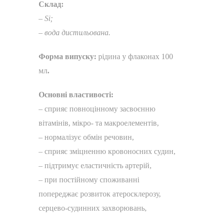
Склад:
– Si;
– вода дистильована.
Форма випуску:
рідина
у
флаконах 100
мл
.
Основні властивості:
– сприяє повноцінному засвоєнню
вітамінів, мікро- та макроелементів,
– нормалізує обмін речовин,
– сприяє зміцненню кровоносних судин,
– підтримує еластичність артерій,
– при постійному споживанні
попереджає розвиток атеросклерозу,
серцево-судинних захворювань,