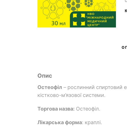
К
О
Опис
Остеофіл
– рослинний спиртовий е
кістково-м’язової системи.
Торгова назва:
Остеофіл.
Лікарська форма
: краплі.