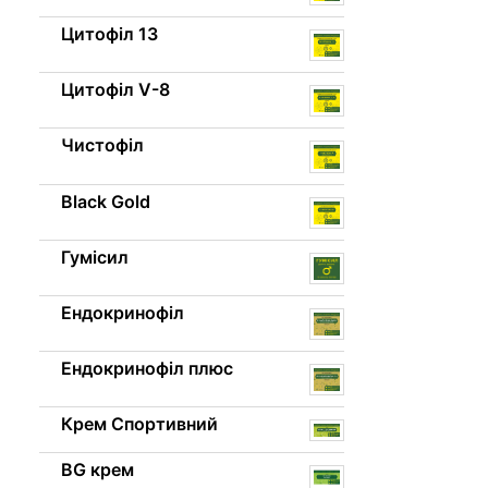
Цитофіл 13
Цитофіл V-8
Чистофіл
Black Gold
Гумісил
Ендокринофіл
Ендокринофіл плюс
Крем Спортивний
BG крем