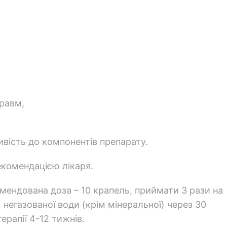
травм,
ивість до компонентів препарату.
екомендацією лікаря.
ендована доза – 10 крапель, приймати 3 рази на
 негазованої води (крім мінеральної) через 30
терапії 4-12 тижнів.