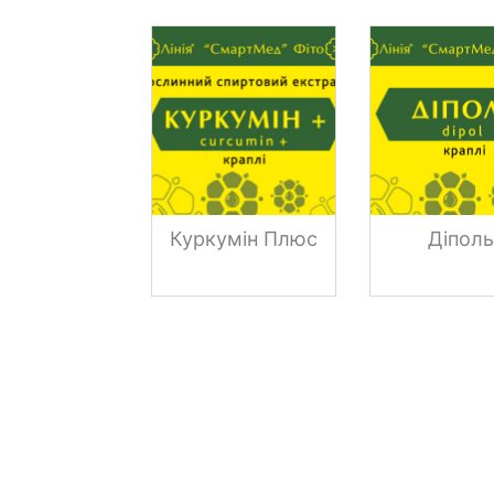
Куркумін Плюс
Діпол