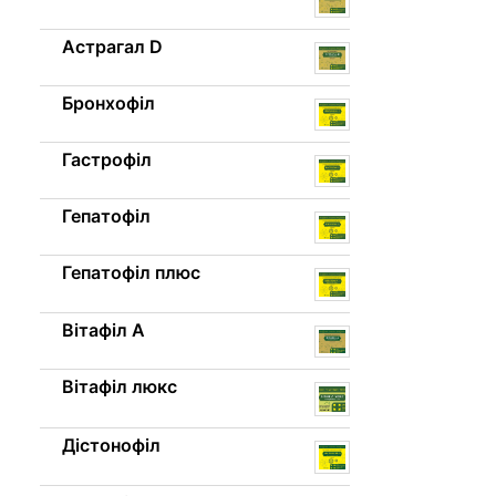
Астрагал D
Бронхофіл
Гастрофіл
Гепатофіл
Гепатофіл плюс
Вітафіл A
Вітафіл люкс
Дістонофіл