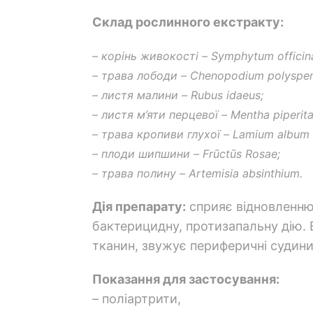
Склад рослинного екстракту:
– корінь живокості – Symphytum officina
– трава лободи – Chenopodium polyspe
– листя малини – Rubus idaeus;
– листя м’яти перцевої – Mentha piperita
– трава кропиви глухої – Lamium album 
– плоди шипшини – Frūctūs Rosae;
– трава полину – Artemisia absinthium.
Дія препарату:
сприяє відновленню 
бактерицидну, протизапальну дію.
тканин, звужує периферичні судини
Показання для застосування:
– поліартрити,