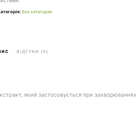
системи.
атегорія:
Без категории
ПИС
ВІДГУКИ (0)
кстракт, який застосовується при захворюваннях