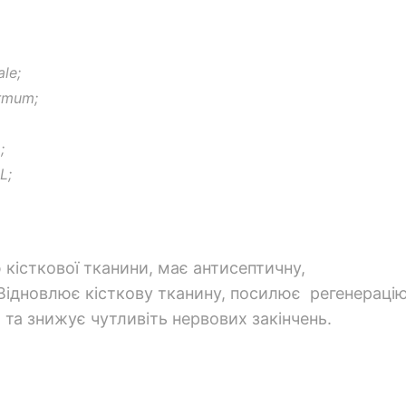
le;
rmum;
;
L;
кісткової тканини, має антисептичну,
 Відновлює кісткову тканину, посилює регенераці
 та знижує чутливіть нервових закінчень.