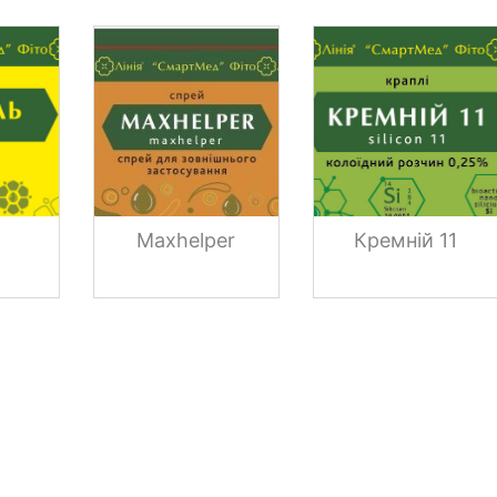
ь
Maxhelper
Кремній 11