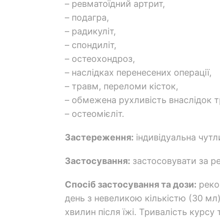
– ревматоїдний артрит,
– подагра,
– радикуліт,
– спондиліт,
– остеохондроз,
– наслідках перенесених операції,
– травм, переломи кісток,
– обмежена рухливість внаслідок 
– остеомієліт.
Застереження:
індивідуальна чутл
Застосування:
застосовувати за р
Спосіб застосування та дози:
реком
день з невеликою кількістю (30 мл)
хвилин після їжі. Тривалість курсу 