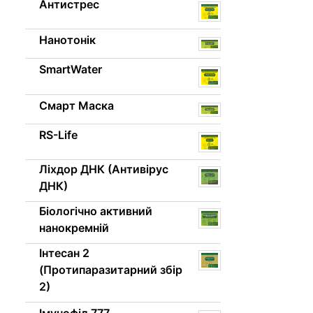
Антистрес
Нанотонік
SmartWater
Смарт Маска
RS-Life
Ліхдор ДНК (Антивірус
ДНК)
Біологічно активний
нанокремній
Інтесан 2
(Протипаразитарний збір
2)
Імунофіл 777