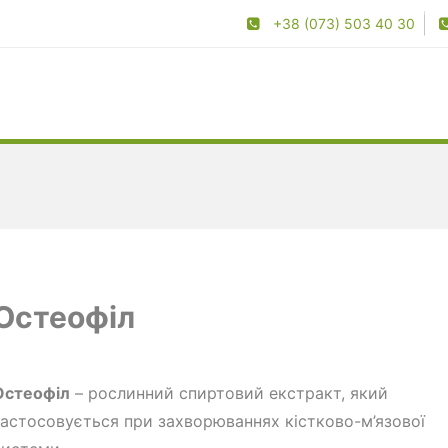
+38 (073) 503 40 30
Остеофіл
Остеофіл
– рослинний спиртовий екстракт, який
застосовується при захворюваннях кістково-м’язової