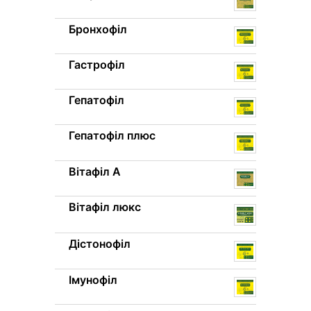
Бронхофіл
Гастрофіл
Гепатофіл
Гепатофіл плюс
Вітафіл A
Вітафіл люкс
Дістонофіл
Імунофіл