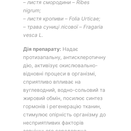
– листя смородини – Ribes
nigrum;
– листя кропиви – Folia Urticae;
– трава суниці лісової – Fragaria
vesca L.
Дія препарату:
Надає
протизапальну, антисклеротичну
дію, активізує окислювально-
відновні процеси в організмі,
сприятливо впливає на
вуглеводний, водно-сольовий та
жировий обмін, посилює синтез
гормонів і регенерацію тканин,
стимулює опірність організму до
несприятливих факторів
зовнішнього середовища,