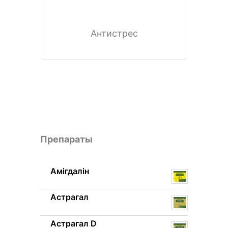
Антистрес
Препараты
Амігдалін
Астрагал
Астрагал D