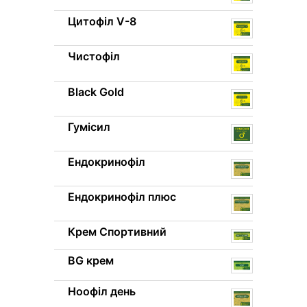
Цитофіл V-8
Чистофіл
Black Gold
Гумісил
Ендокринофіл
Ендокринофіл плюс
Крем Спортивний
BG крем
Ноофіл день