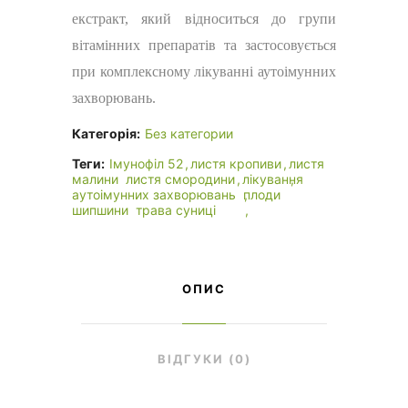
екстракт, який відноситься до групи
вітамінних препаратів та застосовується
при комплексному лікуванні аутоімунних
захворювань.
Категорія:
Без категории
Теги:
Імунофіл 52
листя кропиви
листя
малини
листя смородини
лікування
аутоімунних захворювань
плоди
шипшини
трава суниці
ОПИС
ВІДГУКИ (0)