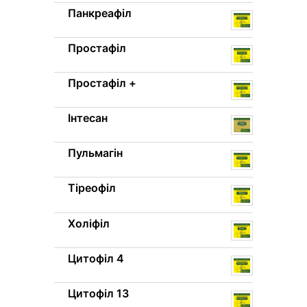
Панкреафіл
Простафіл
Простафіл +
Інтесан
Пульмагін
Тіреофіл
Холіфіл
Цитофіл 4
Цитофіл 13