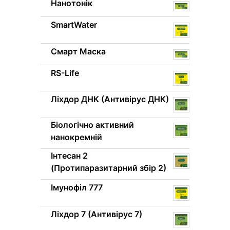
Нанотонік
SmartWater
Смарт Маска
RS-Life
Ліхдор ДНК (Антивірус ДНК)
Біологічно активний
нанокремній
Інтесан 2
(Протипаразитарний збір 2)
Імунофіл 777
Ліхдор 7 (Антивірус 7)