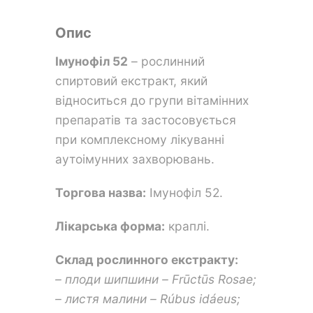
Опис
Імунофіл 52
– рослинний
спиртовий екстракт, який
відноситься до групи вітамінних
препаратів та застосовується
при комплексному лікуванні
аутоімунних захворювань.
Торгова назва:
Імунофіл 52.
Лікарська форма:
краплі.
Склад рослинного екстракту:
– плоди шипшини – Frūctūs Rosae;
– листя малини – Rúbus idáeus;