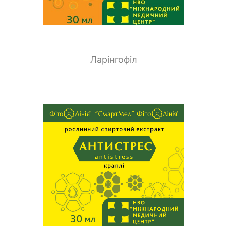
Ларінгофіл