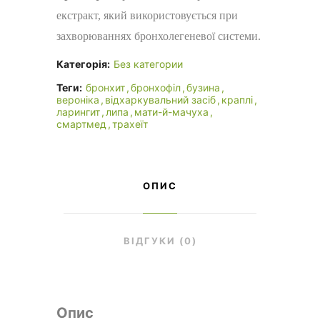
екстракт, який використовується при
захворюваннях бронхолегеневої системи.
Категорія:
Без категории
Теги:
бронхит
бронхофіл
бузина
вероніка
відхаркувальний засіб
краплі
ларингит
липа
мати-й-мачуха
смартмед
трахеїт
ОПИС
ВІДГУКИ (0)
Опис