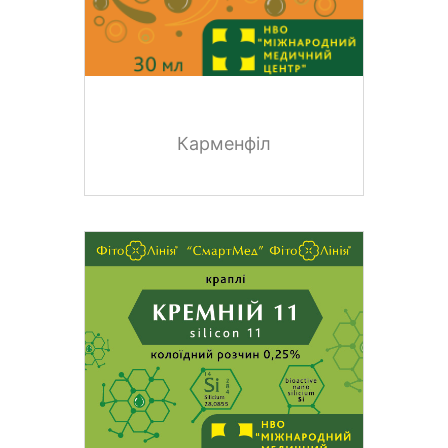
Карменфіл