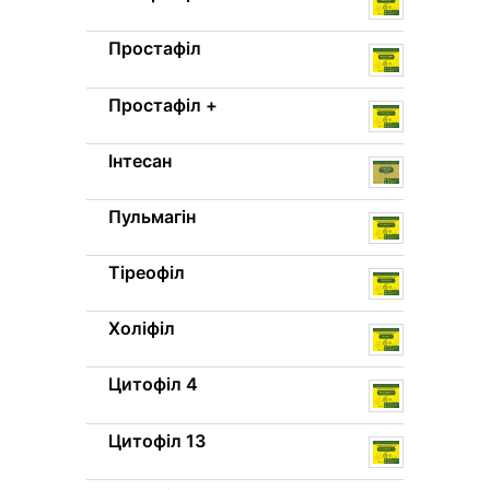
Простафіл
Простафіл +
Інтесан
Пульмагін
Тіреофіл
Холіфіл
Цитофіл 4
Цитофіл 13