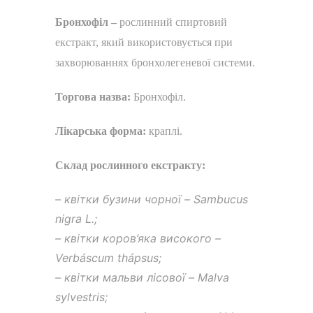
Бронхофіл –
рослинний спиртовий
екстракт, який використовується при
захворюваннях бронхолегеневої системи.
Торгова назва:
Бронхофіл.
Лікарська форма:
краплі.
Склад рослинного екстракту:
– квітки бузини чорної – Sambucus
nigra L.;
– квітки коров’яка високого –
Verbáscum thápsus;
– квітки мальви лісової – Malva
sylvestris;