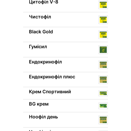
Цитофіл V-8
Чистофіл
Black Gold
Гумісил
Ендокринофіл
Ендокринофіл плюс
Крем Спортивний
BG крем
Ноофіл день