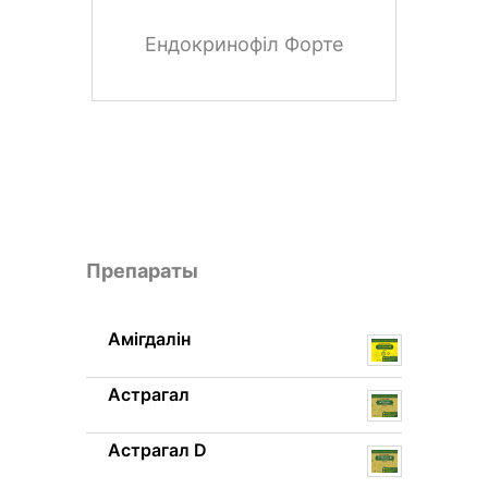
Ендокринофіл Форте
Препараты
Амігдалін
Астрагал
Астрагал D