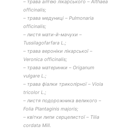
– трава алтею лікарського – Althaea
officinalis;
– трава медуниці – Pulmonaria
officinalis;
– листя мати-й-мачухи –
Tussilagofarfara L.;
– трава вероніки лікарської –
Veronica officinalis;
– трава материнки – Origanum
vulgare L.;
– трава фіалки триколірної – Viola
tricolor L.;
– листя подорожника великого –
Folia Plantaginis majoris;
– квітки липи серцелистої – Tilia
cordata Mill.