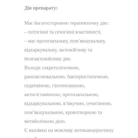
Дія препарату:
Має багатосторонню терапевтичну дію:
– потогінні та сечогінні властивості,
– має протизапальну, пом’якшувальну,
відхаркувальну, заспокійливу та
болезаспокійливу дію.
Володіє секретолітичною,
ранозагоювальною, бактеріостатичною,
седативною, гіпотензивною,
антигістамінною, протизапальною,
відхаркувальною, в’яжучою, сечогінною,
пом’якшувальною, кровотворною та
метаболічною дією.
Є вказівки на можливу антиканцерогенну