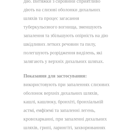
дію. Витяжки з сировини сприятливо
діють на слизові оболонки дихальних
шляхів та процес загасання
туберкульозного вогнища, зменшують
запалення та збільшують опірність на дію
шкідливих летких речовин та пилу,
полегшують розрідження виділень, які
залягають у верхніх дихальних шляхах.
Показання для застосування:
використовують при запаленнях слизових
оболонок верхніх дихальних шляхів,
кашлі, кашлюку, бронхіті, бронхіальній
астмі, емфіземі та запаленні легень,
кровохарканні, при запаленні дихальних
шляхів, грипі, ларингіті, захворюваннях