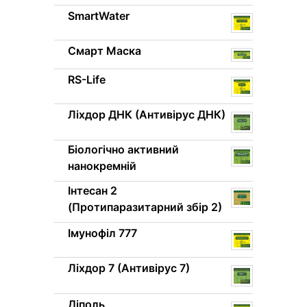
SmartWater
Смарт Маска
RS-Life
Ліхдор ДНК (Антивірус ДНК)
Біологічно активний
нанокремній
Інтесан 2
(Протипаразитарний збір 2)
Імунофіл 777
Ліхдор 7 (Антивірус 7)
Діполь