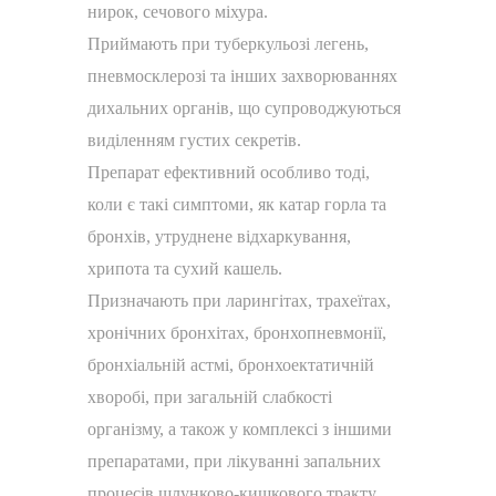
нирок, сечового міхура.
Приймають при туберкульозі легень,
пневмосклерозі та інших захворюваннях
дихальних органів, що супроводжуються
виділенням густих секретів.
Препарат ефективний особливо тоді,
коли є такі симптоми, як катар горла та
бронхів, утруднене відхаркування,
хрипота та сухий кашель.
Призначають при ларингітах, трахеїтах,
хронічних бронхітах, бронхопневмонії,
бронхіальній астмі, бронхоектатичній
хворобі, при загальній слабкості
організму, а також у комплексі з іншими
препаратами, при лікуванні запальних
процесів шлунково-кишкового тракту,