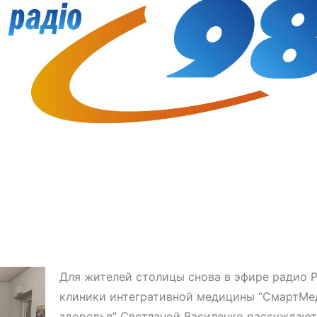
Для жителей столицы снова в эфире радио 
клиники интегративной медицины “СмартМе
здоровья” Светланой Василенко рассуждают