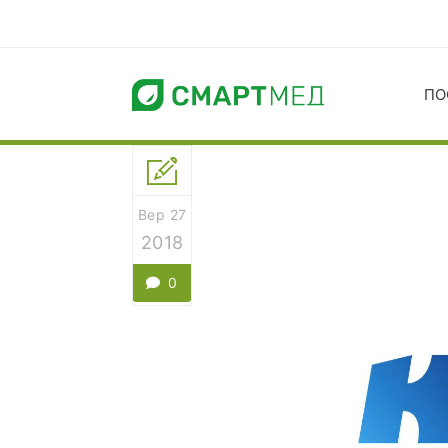
ПО
Вер 27
2018
0