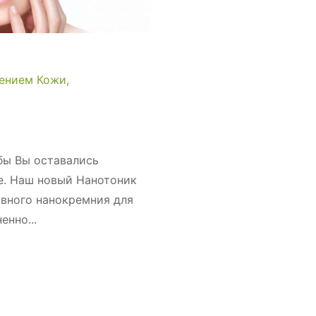
ением Кожи
обы Вы оставались
. Наш новый Нанотоник
ивного нанокремния для
нно...