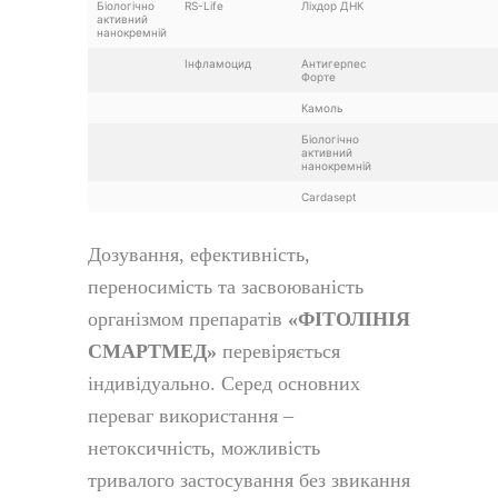
Біологічно
RS-Life
Ліхдор ДНК
активний
нанокремній
Інфламоцид
Антигерпес
Форте
Камоль
Біологічно
активний
нанокремній
Cardasept
Дозування, ефективність,
переносимість та засвоюваність
організмом препаратів
«ФІТОЛІНІЯ
СМАРТМЕД»
перевіряється
індивідуально. Серед основних
переваг використання –
нетоксичність, можливість
тривалого застосування без звикання