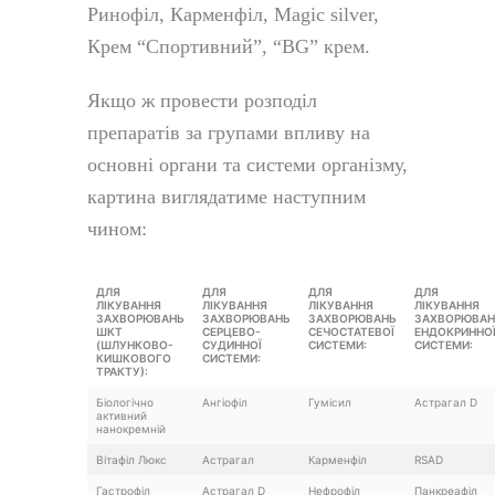
Ринофіл, Карменфіл, Magic silver,
Крем “Спортивний”, “BG” крем.
Якщо ж провести розподіл
препаратів за групами впливу на
основні органи та системи організму,
картина виглядатиме наступним
чином:
ДЛЯ
ДЛЯ
ДЛЯ
ДЛЯ
ЛІКУВАННЯ
ЛІКУВАННЯ
ЛІКУВАННЯ
ЛІКУВАННЯ
ЗАХВОРЮВАНЬ
ЗАХВОРЮВАНЬ
ЗАХВОРЮВАНЬ
ЗАХВОРЮВАН
ШКТ
СЕРЦЕВО-
СЕЧОСТАТЕВОЇ
ЕНДОКРИННО
(ШЛУНКОВО-
СУДИННОЇ
СИСТЕМИ:
СИСТЕМИ:
КИШКОВОГО
СИСТЕМИ:
ТРАКТУ):
Біологічно
Ангіофіл
Гумісил
Астрагал D
активний
нанокремній
Вітафіл Люкс
Астрагал
Карменфіл
RSAD
Гастрофіл
Астрагал D
Нефрофіл
Панкреафіл