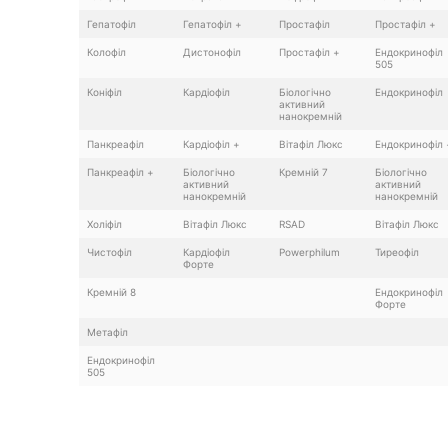
Гепатофіл
Гепатофіл +
Простафіл
Простафіл +
Колофіл
Дистонофіл
Простафіл +
Ендокринофіл
505
Коніфіл
Кардіофіл
Біологічно
Ендокринофіл
активний
нанокремній
Панкреафіл
Кардіофіл +
Вітафіл Люкс
Ендокринофіл 
Панкреафіл +
Біологічно
Кремній 7
Біологічно
активний
активний
нанокремній
нанокремній
Холіфіл
Вітафіл Люкс
RSAD
Вітафіл Люкс
Чистофіл
Кардіофіл
Powerphilum
Тиреофіл
Форте
Кремній 8
Ендокринофіл
Форте
Метафіл
Ендокринофіл
505