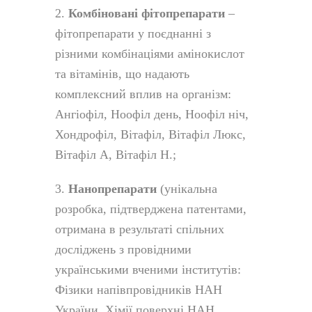
2.
Комбіновані фітопрепарати
–
фітопрепарати у поєднанні з
різними комбінаціями амінокислот
та вітамінів, що надають
комплексний вплив на організм:
Ангіофіл, Ноофіл день, Ноофіл ніч,
Хондрофіл, Вітафіл, Вітафіл Люкс,
Вітафіл А, Вітафіл Н.;
3.
Нанопрепарати
(унікальна
розробка, підтверджена патентами,
отримана в результаті спільних
досліджень з провідними
українськими вченими інститутів:
Фізики напівпровідників НАН
України, Хімії поверхні НАН