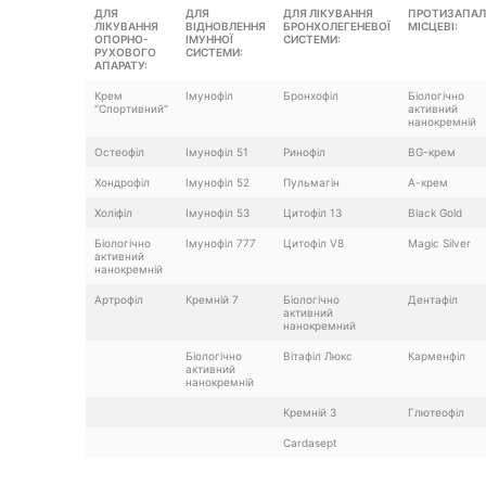
ДЛЯ
ДЛЯ
ДЛЯ ЛІКУВАННЯ
ПРОТИЗАПАЛ
ЛІКУВАННЯ
ВІДНОВЛЕННЯ
БРОНХОЛЕГЕНЕВОЇ
МІСЦЕВІ:
ОПОРНО-
ІМУННОЇ
СИСТЕМИ:
РУХОВОГО
СИСТЕМИ:
АПАРАТУ:
Крем
Імунофіл
Бронхофіл
Біологічно
"Спортивний"
активний
нанокремній
Остеофіл
Імунофіл 51
Ринофіл
BG-крем
Хондрофіл
Імунофіл 52
Пульмагін
А-крем
Холіфіл
Імунофіл 53
Цитофіл 13
Black Gold
Біологічно
Імунофіл 777
Цитофіл V8
Magic Silver
активний
нанокремній
Артрофіл
Кремній 7
Біологічно
Дентафіл
активний
нанокремний
Біологічно
Вітафіл Люкс
Карменфіл
активний
нанокремній
Кремній 3
Глютеофіл
Cardasept