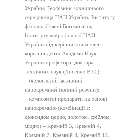
України, Геофізики зовнішнього
середовища НАН України, Інституту
фізіології імені Богомольця,
Інституту мікробіології НАН
України під керівництвом член-
кореспондента Академії Наук
України професора, доктора
технічних наук (Лисенко В.С.):
–
біологічний активний
нанокремний (іонний розчин);
–
композитні препарати на основі
нанокремнію (комбінації з:
діоксидом церію, золотом, сріблом,
міддю) – Кремній 3, Кремній 4,
Кремній 7, Кремній 8, Кремній 11,