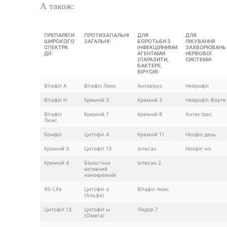
А також:
ПРЕПАРАТИ
ПРОТИЗАПАЛЬНІ
ДЛЯ
ДЛЯ
ШИРОКОГО
ЗАГАЛЬНІ:
БОРОТЬБИ З
ЛІКУВАННЯ
СПЕКТРА
ІНФЕКЦІЙНИМИ
ЗАХВОРЮВАНЬ
ДІЇ:
АГЕНТАМИ
НЕРВОВОЇ
(ПАРАЗИТИ,
СИСТЕМИ:
БАКТЕРІЇ,
ВІРУСИ):
Вітафіл А
Вітафіл Люкс
Антивірус
Нейрофіл
Вітафіл Н
Кремній 3
Кремній 3
Нейрофіл Форте
Вітафіл
Кремній 7
Кремній 8
Антистрес
Люкс
Коніфіл
Цитофіл 4
Кремній 11
Ноофіл день
Кремній 3
Цитофіл 13
Інтесан
Ноофіл ніч
Кремній 4
Біологічно
Інтесан 2
активний
нанокремній
RS-Life
Цитофіл α
Вітафіл люкс
(Альфа)
Цитофіл 13
Цитофіл ω
Ліхдор 7
(Омега)