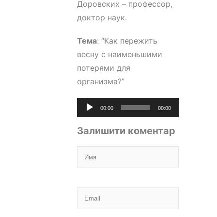
Доровских – профессор,
доктор наук.
Тема
: “Как пережить
весну с наименьшими
потерями для
организма?”
Аудіопрогравач
00:00
00:00
Залишити коментар