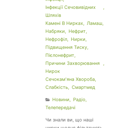
Інфекції Сечовивідних
Шляхів
Камені В Нирках
Ламаш
Набряки
Нефрит
Нефрофіл
Нирки
Підвищення Тиску
Пієлонефрит
Причини Захворювання
Нирок
Сечокам'яна Хвороба
Слабкість
Смартмед
Новини
Радіо
Телепередачі
Чи знали ви, що наші
нирки щодня фільтрують