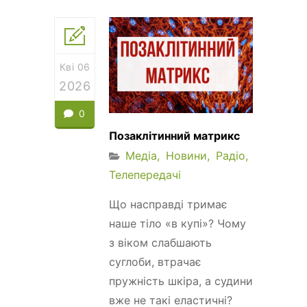
Кві 06
2026
0
Позаклітинний матрикс
Медіа
Новини
Радіо
Телепередачі
Що насправді тримає
наше тіло «в купі»? Чому
з віком слабшають
суглоби, втрачає
пружність шкіра, а судини
вже не такі еластичні?