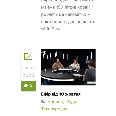
майже 150 літрів крові? І
роблять це непомітно –
поки одного дня не дають
збій. Біль...
Лис 12
2025
0
Ефір від 10 жовтня
Новини
Радіо
Телепередачі