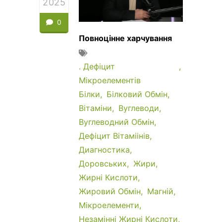
2025
0
Повноцінне харчування
. Дефіцит
Мікроелементів
Білки
Білковий Обмін
Вітаміни
Вуглеводи
Вуглеводний Обмін
Дефіцит Вітаміінів
Диагностика
Доровських
Жири
Жирні Кислоти
Жировий Обмін
Магній
Мікроелементи
Незамінні Жирні Кислоти