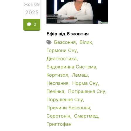
Жов 09
2025
0
Ефір від 6 жовтня
Безсоння
Білик
Гормони Сну
Диагностика
Ендокринна Система
Кортизол
Ламаш
Неспання
Норма Сну
Печінка
Погіршення Сну
Порушення Сну
Причини Безсоння
Серотонін
Смартмед
Триптофан