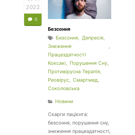
2022
0
Безсоння
Безсоння
Депресія
Зниження
Працездатності
Коксакі
Порушення Сну
Противірусна Терапія
Реовірус
Смартмед
Соколовська
Новини
Скарги пацієнта:
безсоння, порушення сну,
зниження працездатності,