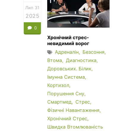
Лип 31
2025
0
Хронічний стрес-
невидимий ворог
Адреналін
Безсоння
Втома
Диагностика
Доровських. Білик
Імунна Система
Кортизол
Порушення Сну
Смартмед
Стрес
Фізичні Навантаження
Хронічний Стрес
Швидка Втомлюваність