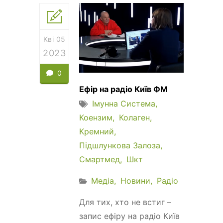
Кві 05
2023
0
Ефір на радіо Київ ФМ
Імунна Система
Коензим
Колаген
Кремний
Підшлункова Залоза
Смартмед
Шкт
Медіа
Новини
Радіо
Для тих, хто не встиг –
запис ефіру на радіо Київ