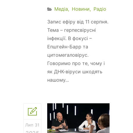
Медіа
Новини
Радіо
Запис ефіру від 11 серпня.
Тема – герпесвірусні
інфекції. В фокусі –
Епштейн-Барр та
цитомегаловірус.
Говоримо про те, чому і
як ДНК-віруси шкодять
нашому...
Лип 31