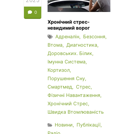
2025
0
Хронічний стрес-
невидимий ворог
Адреналін
Безсоння
Втома
Диагностика
Доровських. Білик
Імунна Система
Кортизол
Порушення Сну
Смартмед
Стрес
Фізичні Навантаження
Хронічний Стрес
Швидка Втомлюваність
Новини
Публікації
Радіо