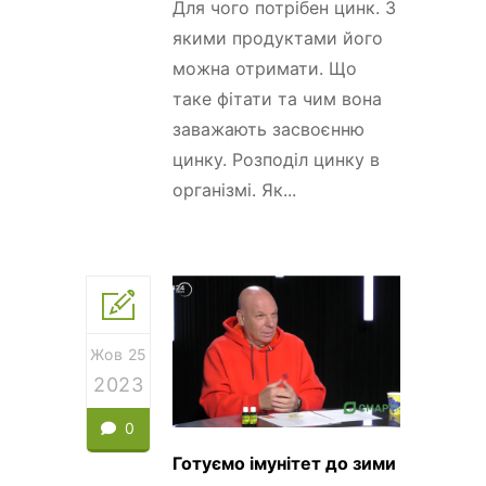
Для чого потрібен цинк. З
якими продуктами його
можна отримати. Що
таке фітати та чим вона
заважають засвоєнню
цинку. Розподіл цинку в
організмі. Як...
Жов 25
2023
0
Готуємо імунітет до зими