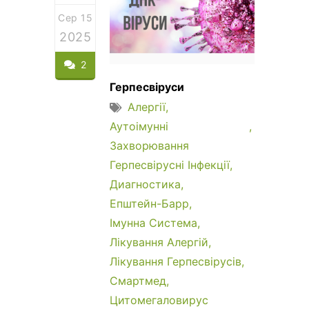
Сер 15
2025
2
Герпесвіруси
Алергії
Аутоімунні
Захворювання
Герпесвірусні Інфекції
Диагностика
Епштейн-Барр
Імунна Система
Лікування Алергій
Лікування Герпесвірусів
Смартмед
Цитомегаловирус