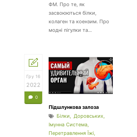
ФМ. Про те, як
засвоюються білки,
колаген та коензим. Про
модні пігулки та...
Гру 16
2022
0
Підшлункова залоза
Білки
Доровських
Імунна Система
Перетравлення Їжі