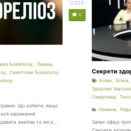
2025
0
ика Бореліозу
Ламаш
Секрети здо
озу
Симптоми Бореліозу
ліозу
Білик
Білки
Здорове Харчув
Смартмед
Токс
 травня. Що робити, якщо
Новини
Раді
ється зараження
авати аналізи та які є...
Запис ефіру прог
Секрети здорово