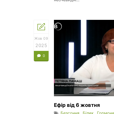
Жов 09
2025
0
Ефір від 6 жовтня
Безсоння
Білик
Гормони