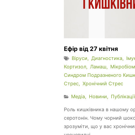
Ефір від 27 квітня
Віруси
Диагностика
Іму
Кортизол
Ламаш
Мікробіом
Синдром Подразненого Кишк
Стрес
Хронічний Стрес
Медіа
Новини
Публікації
Роль кишківника в нашому ор
серотонін. Чому чорний шоко
зрозуміти, що у вас хронічн
неочевидні...