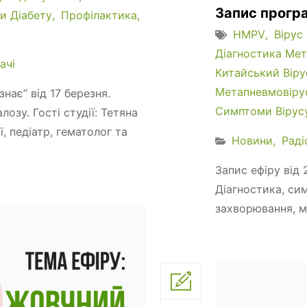
Запис програ
и Діабету
Профілактика
HMPV
Вірус
Діагностика Ме
ачі
Китайський Віру
Метапневмовіру
нає” від 17 березня.
Симптоми Вірус
озу. Гості студії: Тетяна
, педіатр, гематолог та
Новини
Раді
Запис ефіру від 
Діагностика, си
захворювання, м