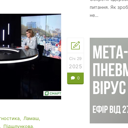
питання. Як зроб
не...
Січ 29
2025
0
гностика
Ламаш
Підшлункова