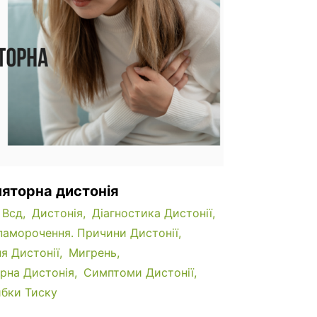
яторна дистонія
Всд
Дистонія
Діагностика Дистонії
паморочення. Причини Дистонії
ня Дистонії
Мигрень
рна Дистонія
Симптоми Дистонії
бки Тиску