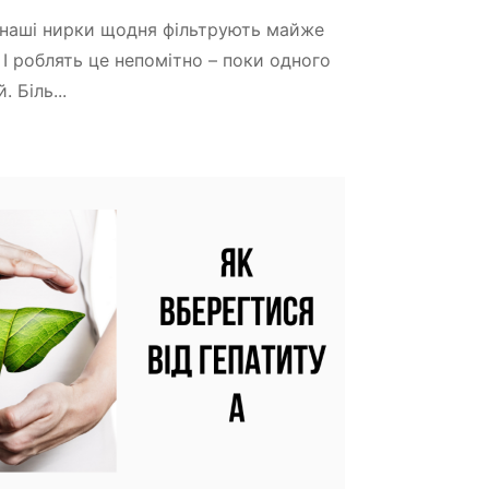
 наші нирки щодня фільтрують майже
? І роблять це непомітно – поки одного
. Біль...