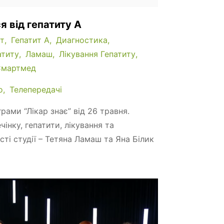
я від гепатиту А
ит
Гепатит А
Диагностика
атиту
Ламаш
Лікування Гепатиту
Смартмед
о
Телепередачі
рами “Лікар знає” від 26 травня.
інку, гепатити, лікування та
сті студії – Тетяна Ламаш та Яна Білик