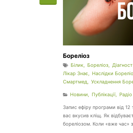
Бореліоз
Білик
Бореліоз
Діагност
Лікар Знає
Наслідки Борелі
Смартмед
Ускладнення Боре
Новини
Публікації
Радіо
Запис ефіру програми від 12
вас вкусив кліщ. Як відбува
бореліозом. Коли «вже час» зд