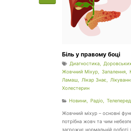
Біль у правому боці
Диагностика
Доровськи
Жовчний Міхур
Запалення
Ламаш
Лікар Знає
Лікуван
Холестерин
Новини
Радіо
Телеперед
Жовчний міхур – основні функ
потрібна жовч та чим небезпе
загрожує нормальній роботі 