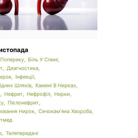
листопада
 Попереку
Біль У Спині
т
Диагностика
ирок
Інфекції
відних Шляхів
Камені В Нирках
и
Нефрит
Нефрофіл
Нирки
ку
Пієлонефрит
ювання Нирок
Сечокам'яна Хвороба
тмед
о
Телепередачі