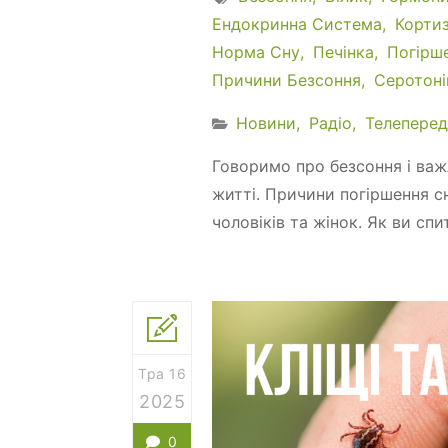
Ендокринна Система
Корти
Норма Сну
Печінка
Погірш
Причини Безсоння
Серотоні
Новини
Радіо
Телеперед
Говоримо про безсоння і важ
житті. Причини погіршення с
чоловіків та жінок. Як ви спи
Тра 16
2025
0