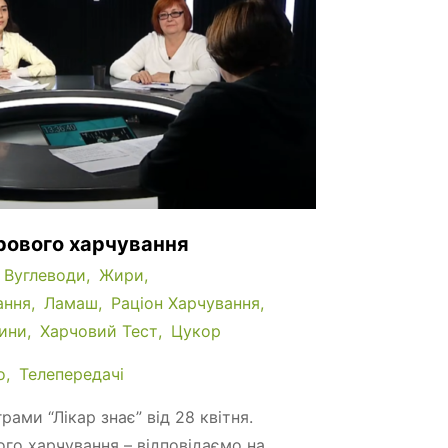
рового харчування
Вуглеводи
Жири
ання
Ламаш
Раціон Харчування
ини
Харчовий Тест
Цукор
о
Телепередачі
рами “Лікар знає” від 28 квітня.
го харчування – відповідаємо на