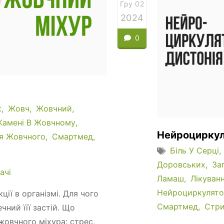
Гру 02
2024
0
х
Жовч
Жовчний
Камені В Жовчному
Нейроциркул
ня Жовчного
Смартмед
Біль У Серці
Доровських
За
ачі
Ламаш
Лікуван
Нейроциркулято
ції в організмі. Для чого
Смартмед
Стри
чний їїї застій. Що
жовчного міхура: стрес,