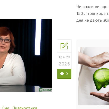
Чи знали ви, що
150 літрів крові
дня не дають збій
Тра 29
2025
0
 Сну
Диагностика