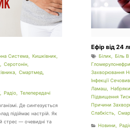
Ефір від 24 
нна Система
Кишківник
Білик
Біль В
Серотонін
Гломерулонефри
івника
Смартмед
Захворювання Н
Інфекції Сечови
Ламаш
Набряк
Радіо
Телепередачі
Підвищення Тис
Причини Захвор
ганізмі. Де синтезується
Слабкість
Смар
лад підіймає настрій. Як
ий стрес — очевидні та
Новини
Раді