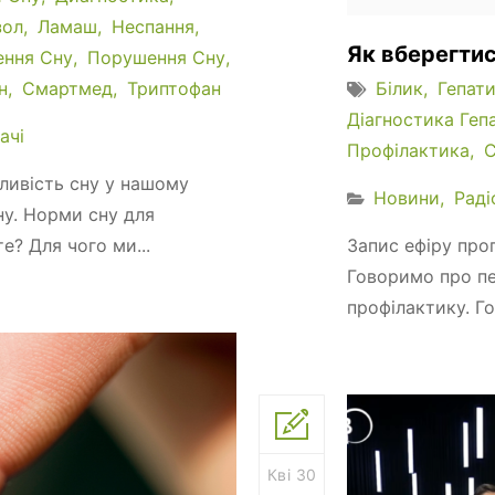
зол
Ламаш
Неспання
Як вберегтис
ення Сну
Порушення Сну
н
Смартмед
Триптофан
Білик
Гепат
Діагностика Геп
ачі
Профілактика
ливість сну у нашому
Новини
Раді
ну. Норми сну для
те? Для чого ми...
Запис ефіру прог
Говоримо про печ
профілактику. Го
Кві 30