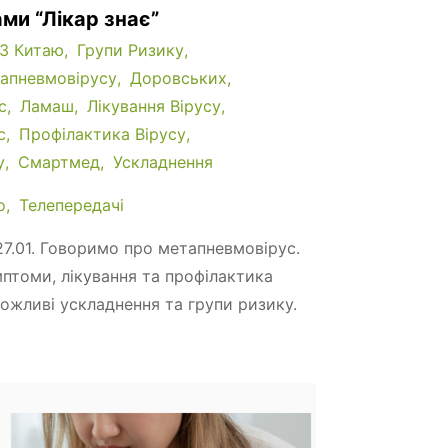
ми “Лікар знає”
 З Китаю
Групи Ризику
тапневмовірусу
Доровських
с
Ламаш
Лікування Вірусу
с
Профілактика Вірусу
у
Смартмед
Ускладнення
о
Телепередачі
27.01. Говоримо про метапневмовірус.
мптоми, лікування та профілактика
ожливі ускладнення та групи ризику.