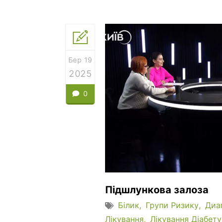
Бер 19
2025
0
Підшлункова залоза
Білик
Групи Ризику
Диа
Лікування
Лікування Діабету