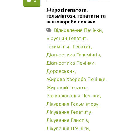
0
Жирові гепатози,
гельмінтози, гепатити та
інші хвороби печінки
Відновлення Печінки
Вірусний Гепатит
Гельмінти
Гепатит
Діагностика Гельмінтів
Діагностика Печінки
Доровських
Жирова Хвороба Печінки
Жировий Гепатоз
Захворювання Печінки
Лікування Гельмінтозу
Лікування Гепатиту
Лікування Глистів
Лікування Печінки