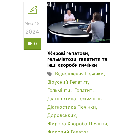
Чер 19
2024
0
Жирові гепатози,
гельмінтози, гепатити та
інші хвороби печінки
Відновлення Печінки
Вірусний Гепатит
Гельмінти
Гепатит
Діагностика Гельмінтів
Діагностика Печінки
Доровських
Жирова Хвороба Печінки
Жировий Гепатоз