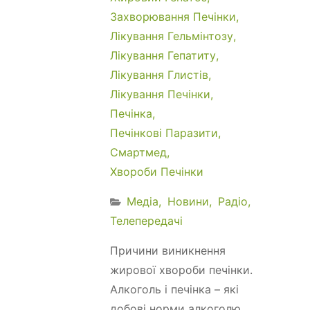
Захворювання Печінки
Лікування Гельмінтозу
Лікування Гепатиту
Лікування Глистів
Лікування Печінки
Печінка
Печінкові Паразити
Смартмед
Хвороби Печінки
Медіа
Новини
Радіо
Телепередачі
Причини виникнення
жирової хвороби печінки.
Алкоголь і печінка – які
добові норми алкоголю