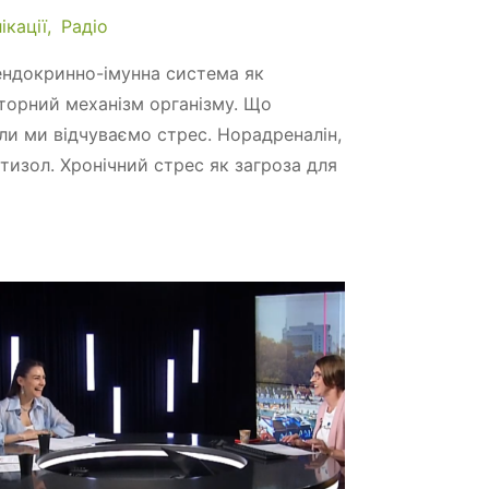
ікації
Радіо
ендокринно-імунна система як
торний механізм організму. Що
оли ми відчуваємо стрес. Норадреналін,
тизол. Хронічний стрес як загроза для