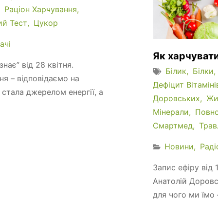
Раціон Харчування
ий Тест
Цукор
ачі
Як харчуват
нає” від 28 квітня.
Білик
Білки
я – відповідаємо на
Дефіцит Вітаміні
 стала джерелом енергії, а
Доровських
Жи
Мінерали
Повно
Смартмед
Трав
Новини
Раді
Запис ефіру від 
Анатолій Доровс
для чого ми їмо –