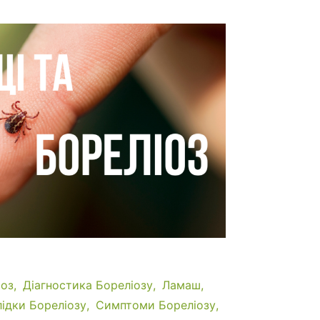
іоз
Діагностика Бореліозу
Ламаш
ідки Бореліозу
Симптоми Бореліозу