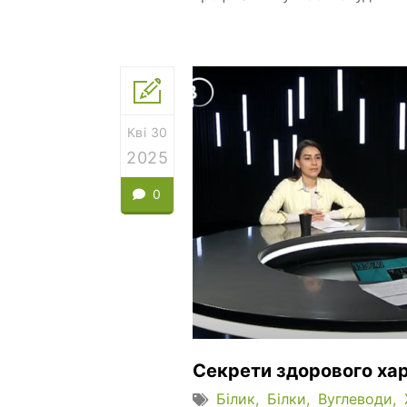
Кві 30
2025
0
Секрети здорового ха
Білик
Білки
Вуглеводи