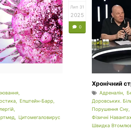
Лип 31
2025
0
Хронічний с
орювання
Адреналін
Б
остика
Епштейн-Барр
Доровських. Біл
лергій
Порушення Сну
ртмед
Цитомегаловирус
Фізичні Наванта
Швидка Втомлюв