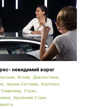
трес- невидимий ворог
езсоння
Втома
Диагностика
ик
Імунна Система
Кортизол
Смартмед
Стрес
ження
Хронічний Стрес
аність