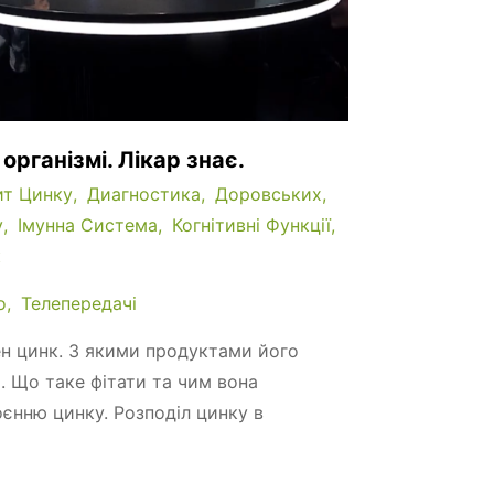
організмі. Лікар знає.
ит Цинку
Диагностика
Доровських
у
Імунна Система
Когнітивні Функції
к
о
Телепередачі
ен цинк. З якими продуктами його
 Що таке фітати та чим вона
єнню цинку. Розподіл цинку в