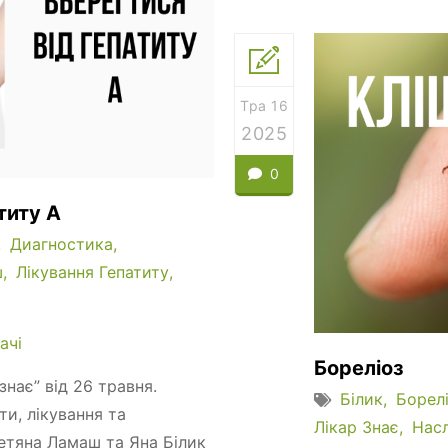
Тра 16
2025
0
титу А
Диагностика
ш
Лікування Гепатиту
ачі
Бореліоз
знає” від 26 травня.
Білик
Борел
ти, лікування та
Лікар Знає
Насл
 Тетяна Ламаш та Яна Білик