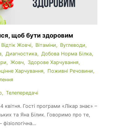
ися, щоб бути здоровим
Відтік Жовчі
Вітаміни
Вуглеводи
в
Диагностика
Добова Норма Білка
ри
Жовч
Здорове Харчування
цінне Харчування
Поживні Речовини
лення
о
Телепередачі
14 квітня. Гості програми «Лікар знає» –
ьких та Яна Білик. Говоримо про те,
 фізіологічна...