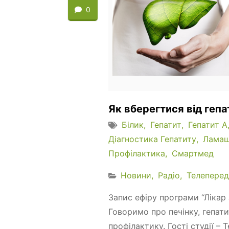
0
Як вберегтися від гепа
Білик
Гепатит
Гепатит А
Діагностика Гепатиту
Лама
Профілактика
Смартмед
Новини
Радіо
Телеперед
Запис ефіру програми “Лікар 
Говоримо про печінку, гепати
профілактику. Гості студії –