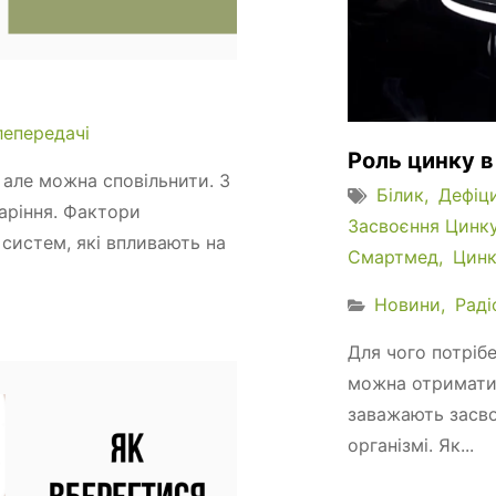
лепередачі
Роль цинку в 
 але можна сповільнити. З
Білик
Дефіц
аріння. Фактори
Засвоєння Цинк
н систем, які впливають на
Смартмед
Цин
Новини
Раді
Для чого потріб
можна отримати.
заважають засво
організмі. Як...