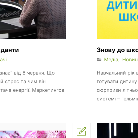
иданти
Знову до шк
ачі
Медіа
Новин
знає” від 8 червня. Що
Навчальний рік 
й стрес та чим він
готувати дитину
тача енергії. Маркетингові
сюрпризи літньо
системі – гельмін