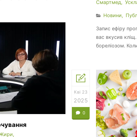
Смартмед
Ускл
Новини
Публ
Запис ефіру про
вас вкусив кліщ
бореліозом. Коли
Кві 23
2025
0
рчування
Жири