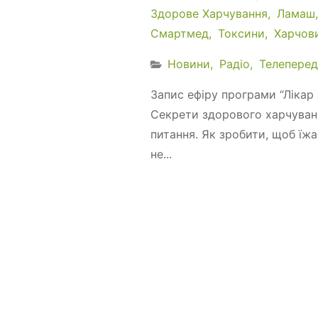
Здорове Харчування
Ламаш
Смартмед
Токсини
Харчов
Новини
Радіо
Телеперед
Запис ефіру програми “Лікар з
Секрети здорового харчуванн
питання. Як зробити, щоб їжа
не...