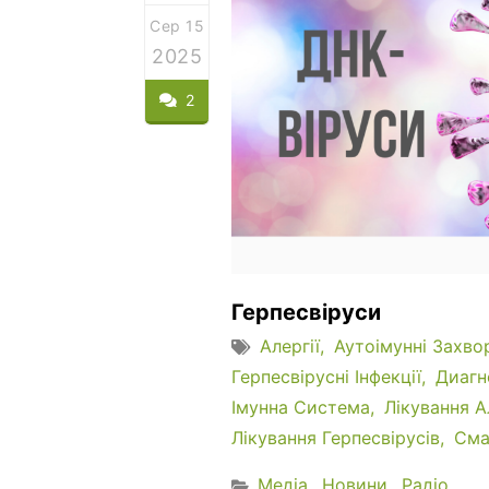
Сер 15
2025
2
Герпесвіруси
Алергії
Аутоімунні Захв
Герпесвірусні Інфекції
Диагн
Імунна Система
Лікування А
Лікування Герпесвірусів
Сма
Медіа
Новини
Радіо