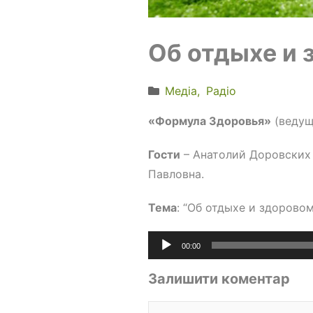
Об отдыхе и 
Медіа
Радіо
«Формула Здоровья»
(ведущ
Гости
– Анатолий Доровских 
Павловна.
Тема
: “Об отдыхе и здорово
Аудіопрогравач
00:00
Залишити коментар