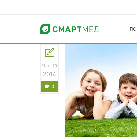
ПО
Чер 19
2014
0