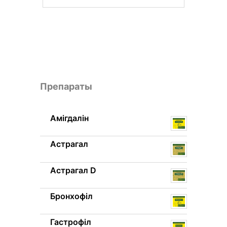
Препараты
Амігдалін
Астрагал
Астрагал D
Бронхофіл
Гастрофіл