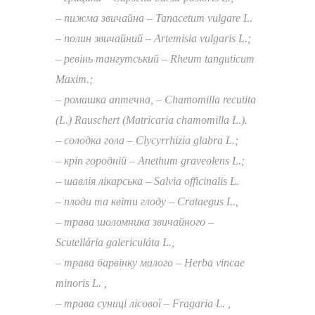
– пижма звичайна – Tanacetum vulgare L.
– полин звичайний – Artemisia vulgaris L.;
– ревінь тангутський – Rheum tanguticum
Maxim.;
– ромашка аптечна, – Chamomilla recutita
(L.) Rauschert (Matricaria chamomilla L.).
– солодка гола – Clycyrrhizia glabra L.;
– кріп городній – Anethum graveolens L.;
– шавлія лікарська – Salvia officinalis L.
– плоди та квіти глоду – Сrataegus L.,
– трава шоломника звичайного –
Scutellária galericuláta L.,
– трава барвінку малого – Herba vincae
minoris L. ,
– трава суниці лісової – Fragaria L. ,