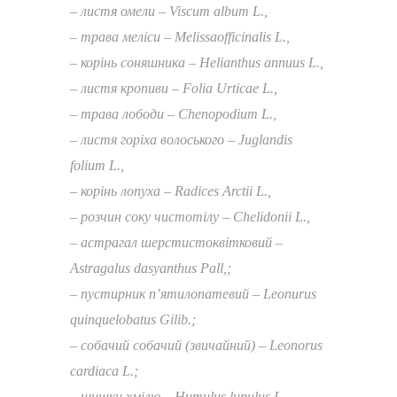
– листя омели – Viscum album L.,
– трава меліси – Melissaofficinalis L.,
– корінь соняшника – Helianthus annuus L.,
– листя кропиви – Folia Urticae L.,
– трава лободи – Chenopodium L.,
– листя горіха волоського – Juglandis
folium L.,
– корінь лопуха – Radices Arctii L.,
– розчин соку чистотілу – Chelidonii L.,
– астрагал шерстистоквітковий –
Astragalus dasyanthus Pall,;
–
п
устирник п’ятилопатевий – Leonurus
quinquelоbatus Gilib.;
– собачий собачий (звичайний) – Leonorus
cardiaca L.;
– шишки хмілю – Humulus lupulus L.,