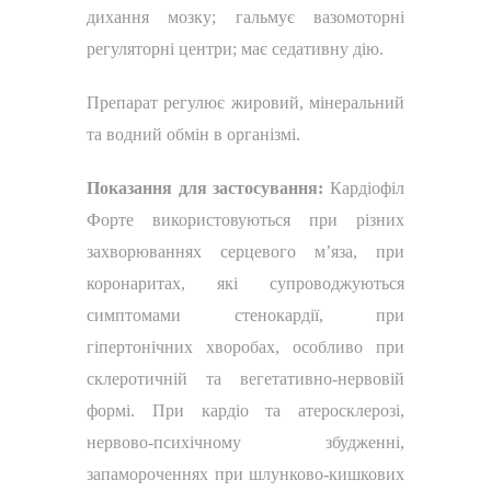
дихання мозку; гальмує вазомоторні
регуляторні центри; має седативну дію.
Препарат регулює жировий, мінеральний
та водний обмін в організмі.
Показання для застосування:
Кардіофіл
Форте використовуються при різних
захворюваннях серцевого м’яза, при
коронаритах, які супроводжуються
симптомами стенокардії, при
гіпертонічних хворобах, особливо при
склеротичній та вегетативно-нервовій
формі. При кардіо та атеросклерозі,
нервово-психічному збудженні,
запамороченнях при шлунково-кишкових