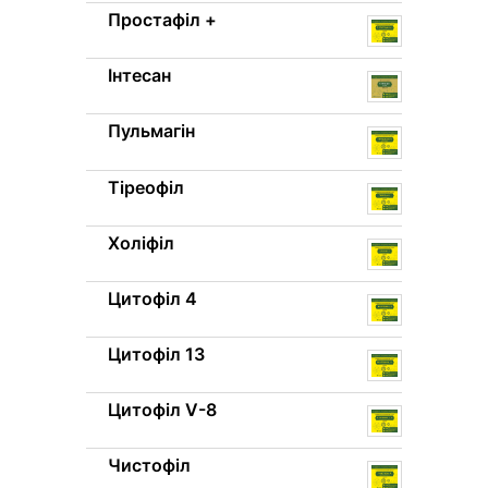
Простафіл +
Інтесан
Пульмагін
Тіреофіл
Холіфіл
Цитофіл 4
Цитофіл 13
Цитофіл V-8
Чистофіл