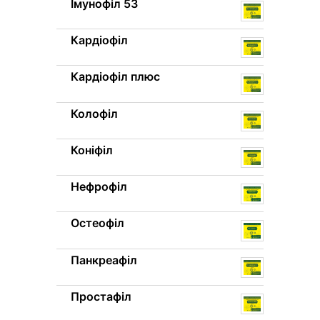
Імунофіл 53
Кардіофіл
Кардіофіл плюс
Колофіл
Коніфіл
Нефрофіл
Остеофіл
Панкреафіл
Простафіл