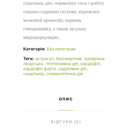
седативну дію, нормалізує тиск і роботу
серцево-судинної системи, відновлює
мозковий кровообіг, ниркову
гемодинаміку, а також загальну
мікроциркуляцію.
Категорія:
Без категории
Теги:
астрагал
безсмертник
валеріана
лікарська
гіпотензивна дія
кардіофіл
кардіофіл форте
седативна дія
смартмед
спазмолітична дія
ОПИС
ВІДГУКИ (0)