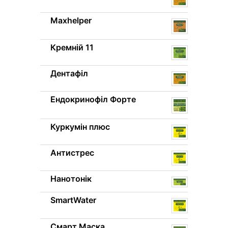
Maxhelper
Кремній 11
Дентафіл
Ендокринофіл Форте
Куркумін плюс
Антистрес
Нанотонік
SmartWater
Смарт Маска