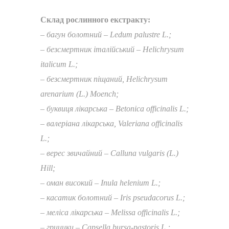
Склад рослинного екстракту:
– баг
у
н болотний – Ledum palustre L.;
– безсмертник італійський – Helichrysum
italicum L.;
– безсмертник піщаний, Helichrysum
arenarium (L.) Moench;
– буквиця лікарська – Betonica officinalis L.;
– валеріана лікарська, Valeriana officinalis
L.;
– верес звичайний – Calluna vulgaris (L.)
Hill;
– оман високий – Inula helenium L.;
– касатик болотний – Iris pseudaсorus L.;
– меліса лікарська – Melissa officinalis L.;
– грицики – Capsella bursa-pastoris L.;