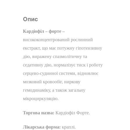
Опис
Кардіофіл – форте –
висококонцентрований рослинний
екстракт, що має потужну гіпотензивну
дію, виражену спазмолітичну та
седативну дію, нормалізує тиск і роботу
серцево-судинної системи, відновлює
мозковий кровообіг, ниркову
гемодинаміку, а також загальну
мікроциркуляцію.
Торгова назва:
Кардіофіл Форте.
Лікарська форма:
краплі.