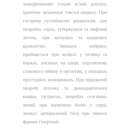
захворюваннях (спазм м’язів шлунка,
хронічне запалення товстої кишки). При
гострому суглобовому ревматизмі, при
хворобах горла, туберкульозі та емфіземі
легень, при маткових та кишкових
кровотечах. Зменшує набряки,
приймається при коліках у печінці та
нирках, висипах на шкірі, порушеннях
сольового обміну в організмі, у випадках
простудних захворювань. При виразковій
хворобі шлунка та дванадцятипалої
кишки, гастритах, хворобах селезінки,
анемії, при ішемічних болях у серці;
знижує артеріальний тиск при тяжких
формах гіпертонії.