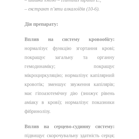
–
е
кстракт п’яти алкалоїдів (10-6).
Дія препарату:
Вплив на систему кровообігу:
нормалізує функцію згортання крові;
покращує загальну та органну
гемодинаміку; покращує
мікроциркуляцію; нормалізує капілярний
кровотік; зменшує звуження капілярів;
має гіпоазотемічну дію (знижує рівень
аміаку в крові); нормалізує показники
фібринолізу.
Вплив на серцево-судинну систему:
підвищує скорочувальну здатність серця;