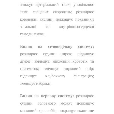
знижує артеріальний тиск; уповільнює
темп серцевих скорочень; розширює
коронарні судини; покращує показники
загальної та внутрішньосерцевої
гемодинаміки.
Вплив на сечовидільну систему:
розширює судини нирок; підвищує
діурез; збільшує нирковий кровотік та
плазмоток; зменшує нирковий опір;
підвищує клубочкову фільтрацію;
зменшує набряки.
Вплив на нервову систему:
розширює
судини головного мозку; покращує
мозковий кровообіг; покращує тканинне