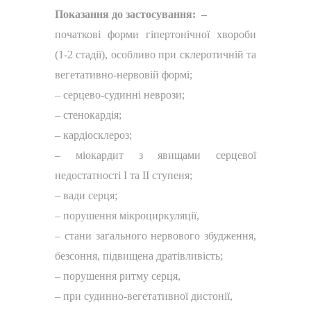
Показання до застосування: –
початкові форми гіпертонічної хвороби
(1-2 стадії), особливо при склеротичній та
вегетативно-нервовій формі;
–
серцево-судинні неврози;
–
стенокардія;
–
кардіосклероз;
–
міокардит з явищами серцевої
недостатності І та ІІ ступеня;
–
вади серця;
–
порушення мікроциркуляції,
–
стани загального нервового збудження,
безсоння, підвищена дратівливість;
–
порушення ритму серця,
–
при судинно-вегетативної дистонії,