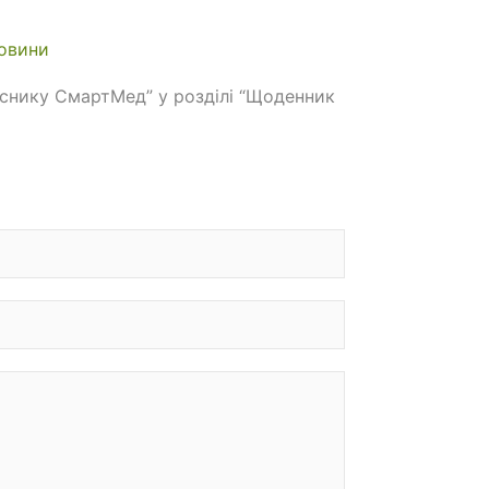
овини
Віснику СмартМед” у розділі “Щоденник