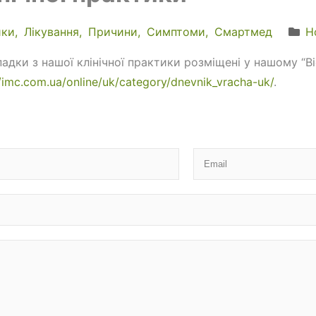
ики
Лікування
Причини
Симптоми
Смартмед
Н
падки з нашої клінічної практики розміщені у нашому “
//imc.com.ua/online/uk/category/dnevnik_vracha-uk/
.