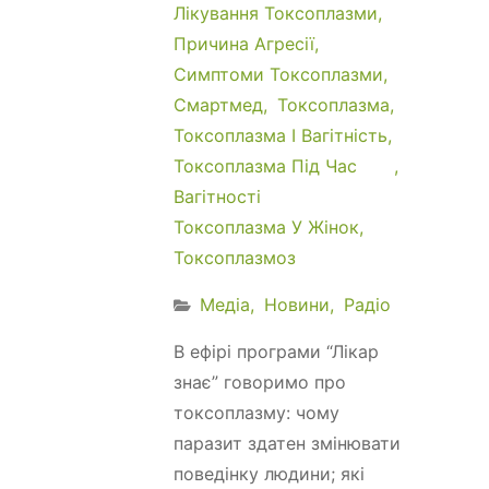
Лікування Токсоплазми
Причина Агресії
Симптоми Токсоплазми
Смартмед
Токсоплазма
Токсоплазма І Вагітність
Токсоплазма Під Час
Вагітності
Токсоплазма У Жінок
Токсоплазмоз
Медіа
Новини
Радіо
В ефірі програми “Лікар
знає” говоримо про
токсоплазму: чому
паразит здатен змінювати
поведінку людини; які