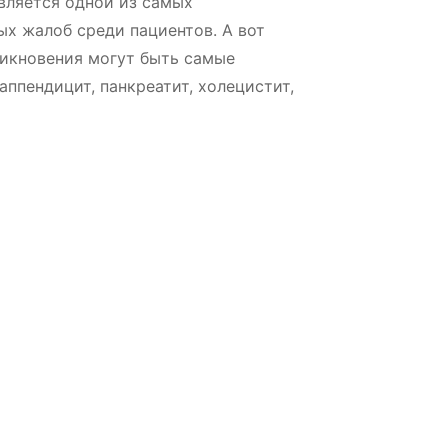
вляется одной из самых
х жалоб среди пациентов. А вот
никновения могут быть самые
аппендицит, панкреатит, холецистит,