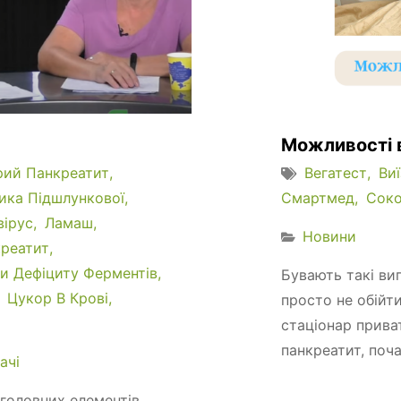
Можливості в
рий Панкреатит
Вегатест
Ви
ика Підшлункової
Смартмед
Соко
вірус
Ламаш
Новини
реатит
и Дефіциту Ферментів
Бувають такі вип
Цукор В Крові
просто не обійти
стаціонар приват
панкреатит, поча
ачі
 головних елементів