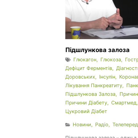
Підшлункова залоза
Глюкагон
Глюкоза
Гост
Дефіцит Ферментів
Діагност
Доровських
Інсулін
Корона
Лікування Панкреатиту
Панк
Підшлункова Залоза
Причин
Причини Діабету
Смартмед
Цукровий Діабет
Новини
Радіо
Телеперед
Підшлункова залоза – один з