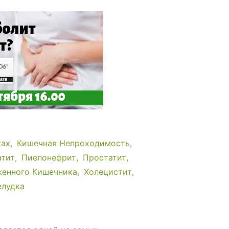
ках
Кишечная Непроходимость
атит
Пиелонефрит
Простатит
енного Кишечника
Холецистит
елудка