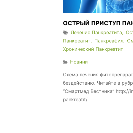
ОСТРЫЙ ПРИСТУП ПА
Лечение Панкреатита
Ос
Панкреатит
Панкреафил
С
Хронический Панкреатит
Новини
Схема лечения фитопрепарат
бездействию. Читайте в рубр
“Смартмед Вестника” http://im
pankreatit/