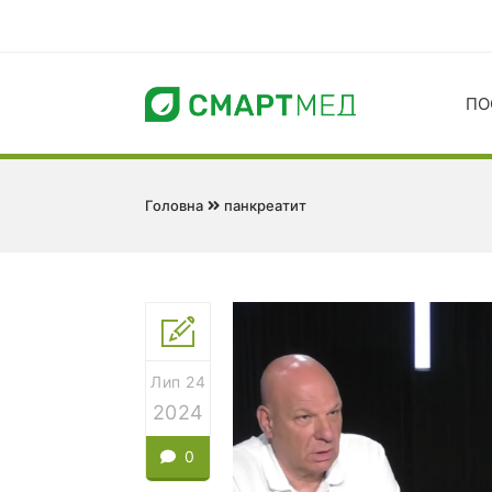
ПО
Головна
панкреатит
Лип 24
2024
0