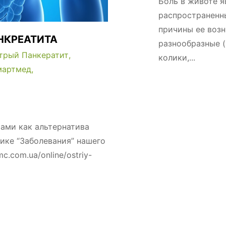
Боль в животе я
распространенны
причины ее воз
НКРЕАТИТА
разнообразные (
трый Панкератит
колики,...
мартмед
ами как альтернатива
ике “Заболевания” нашего
c.com.ua/online/ostriy-