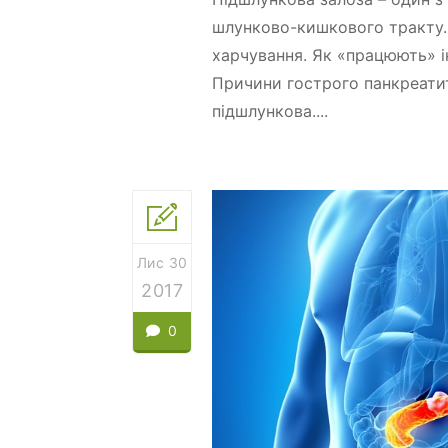
шлунково-кишкового тракту. 
харчування. Як «працюють» ін
Причини гострого панкреатит
підшлункова....
Лис 30
2017
0