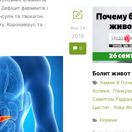
Дефіцит ферментів і
сулін та глюкагон.
у. Коронавірус та
Вер 24
2019
0
Болит живот
Камни В Поч
Колики
Панкре
Симптом Рздраж
Цистит
Язва Ж
Новини