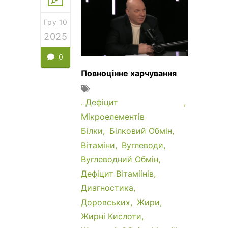
Гру 10
2025
0
Повноцінне харчування
. Дефіцит
Мікроелементів
Білки
Білковий Обмін
Вітаміни
Вуглеводи
Вуглеводний Обмін
Дефіцит Вітаміінів
Диагностика
Доровських
Жири
Жирні Кислоти