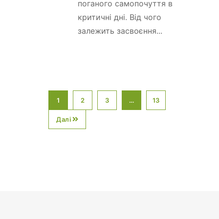
поганого самопочуття в
критичні дні. Від чого
залежить засвоєння...
1
2
3
…
13
Далі