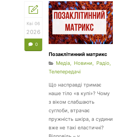
Кві 06
2026
0
Позаклітинний матрикс
Медіа
Новини
Радіо
Телепередачі
Що насправді тримає
наше тіло «в купі»? Чому
з віком слабшають
суглоби, втрачає
пружність шкіра, а судини
вже не такі еластичні?
Відповідь – у...