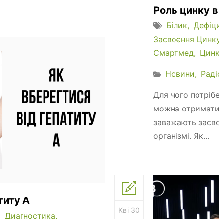
Роль цинку в 
Білик
Дефіц
Засвоєння Цинк
Смартмед
Цин
Новини
Раді
Для чого потріб
можна отримати.
заважають засво
організмі. Як...
титу А
Кві 30
Диагностика