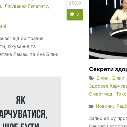
2025
ш
Лікування Гепатиту
0
ачі
знає” від 26 травня.
ти, лікування та
 Тетяна Ламаш та Яна Білик
Секрети здо
Білик
Білки
Здорове Харчув
Смартмед
Токс
Новини
Раді
Запис ефіру прог
Секрети здорово