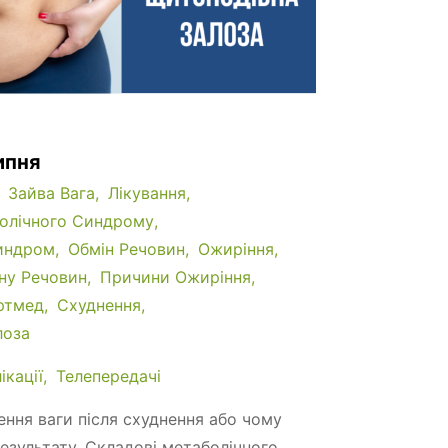
ипня
Зайва Вага
Лікування
болічного Синдрому
индром
Обмін Речовин
Ожиріння
ну Речовин
Причини Ожиріння
ртмед
Схуднення
лоза
ікації
Телепередачі
ння ваги після схуднення або чому
результату. Складові метаболічного