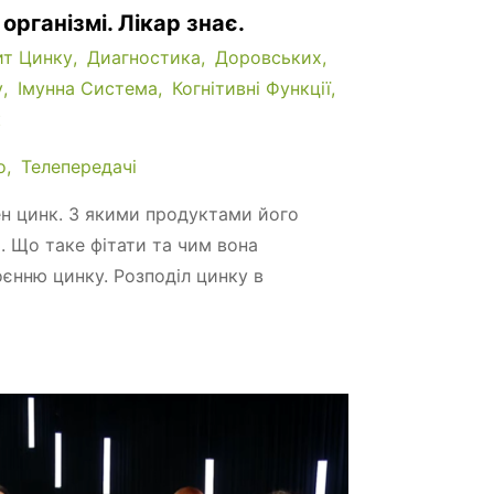
організмі. Лікар знає.
ит Цинку
Диагностика
Доровських
у
Імунна Система
Когнітивні Функції
к
о
Телепередачі
ен цинк. З якими продуктами його
 Що таке фітати та чим вона
єнню цинку. Розподіл цинку в