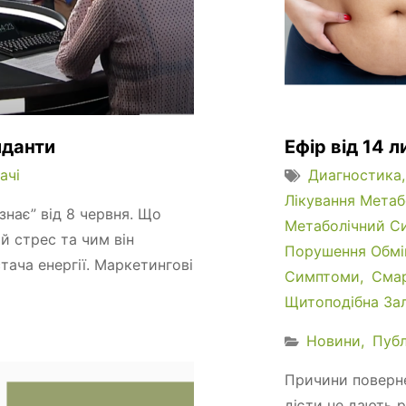
иданти
Ефір від 14 л
ачі
Диагностика
Лікування Мета
знає” від 8 червня. Що
Метаболічний С
й стрес та чим він
Порушення Обмі
тача енергії. Маркетингові
Симптоми
Сма
Щитоподібна За
Новини
Публ
Причини поверне
дієти не дають 