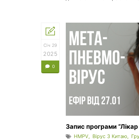
Січ 29
2025
0
Запис програми “Лікар
HMPV
Вірус З Китаю
Гр