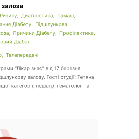
 залоза
 Ризику
Диагностика
Ламаш
ання Діабету
Підшлункова
лоза
Причини Діабету
Профілактика
овий Діабет
о
Телепередачі
рами “Лікар знає” від 17 березня.
шлункову залозу. Гості студії: Тетяна
щої категорії, педіатр, гематолог та