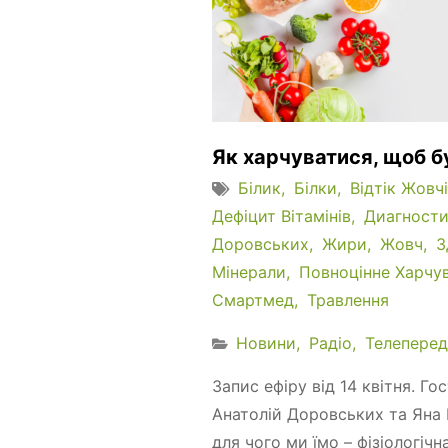
Як харчуватися, щоб 
Білик
Білки
Відтік Жовчі
Дефіцит Вітамінів
Диагност
Доровських
Жири
Жовч
З
Мінерали
Повноцінне Харчу
Смартмед
Травлення
Новини
Радіо
Телеперед
Запис ефіру від 14 квітня. Го
Анатолій Доровських та Яна 
для чого ми їмо – фізіологічна.