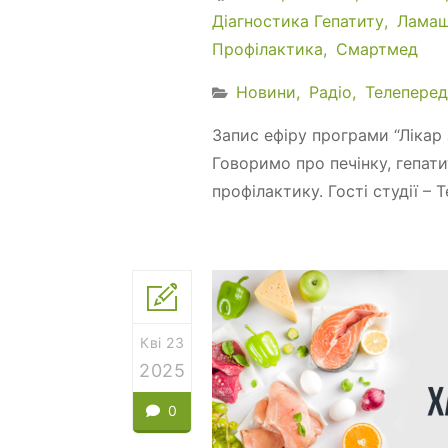
Діагностика Гепатиту
Лама
Профілактика
Смартмед
Новини
Радіо
Телеперед
Запис ефіру програми “Лікар 
Говоримо про печінку, гепати
профілактику. Гості студії –
Кві 23
2025
0