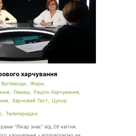
рового харчування
Вуглеводи
Жири
ання
Ламаш
Раціон Харчування
ини
Харчовий Тест
Цукор
о
Телепередачі
рами “Лікар знає” від 28 квітня.
го харчування – відповідаємо на