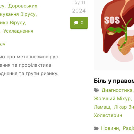
Гру 11
су
Доровських
2024
ікування Вірусу
ика Вірусу
0
Ускладнення
ачі
имо про метапневмовірус.
вання та профілактика
днення та групи ризику.
Біль у право
Диагностика
Жовчний Міхур
Ламаш
Лікар З
Холестерин
Новини
Раді