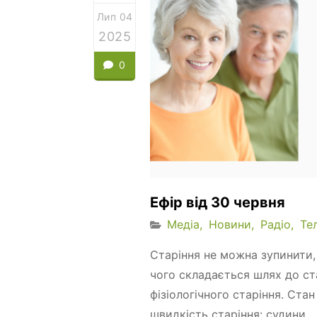
Лип 04
2025
0
Ефір від 30 червня
Медіа
Новини
Радіо
Те
Старіння не можна зупинити,
чого складається шлях до ст
фізіологічного старіння. Ста
швидкість старіння: судини,...