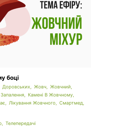
му боці
Доровських
Жовч
Жовчний
Запалення
Камені В Жовчному
нає
Лікування Жовчного
Смартмед
о
Телепередачі