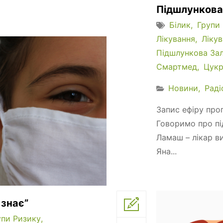
Підшлункова
Білик
Групи
Лікування
Лікув
Підшлункова За
Смартмед
Цукр
Новини
Раді
Запис ефіру прог
Говоримо про під
Ламаш – лікар ви
Яна...
 знає”
упи Ризику