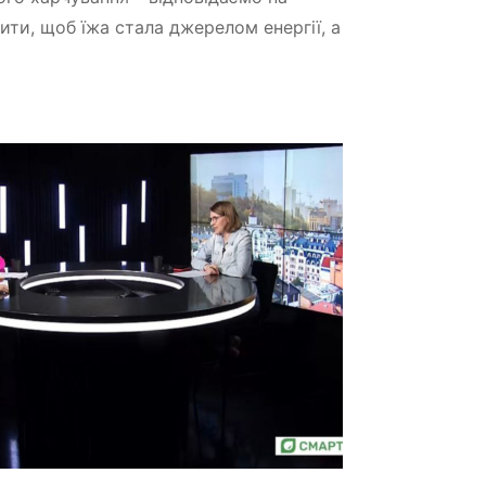
ити, щоб їжа стала джерелом енергії, а