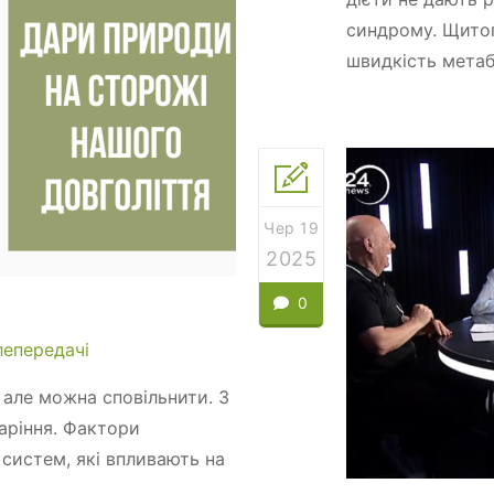
синдрому. Щитоп
швидкість метабо
Чер 19
2025
0
лепередачі
 але можна сповільнити. З
аріння. Фактори
н систем, які впливають на