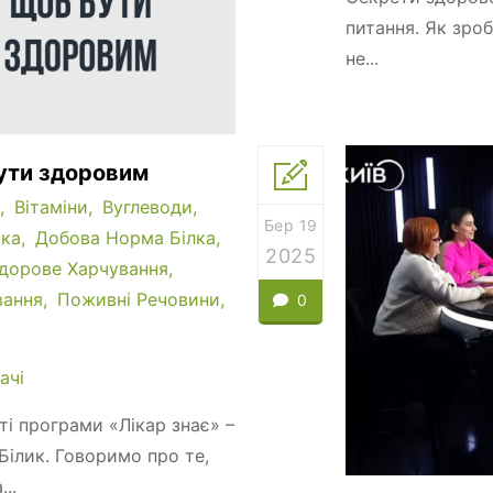
питання. Як зроб
не...
бути здоровим
Вітаміни
Вуглеводи
Бер 19
ика
Добова Норма Білка
2025
дорове Харчування
вання
Поживні Речовини
0
ачі
сті програми «Лікар знає» –
Білик. Говоримо про те,
..